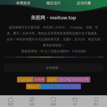
本周发布
稳定运行
总访问量
美图网・meituw.top
提供海量官方正版写真，均无第三方水印，（Cosplay、丝模、写
真、圈子）应有尽有，赞助会员享受更多资源和合集打包下载服务。
此外！本站所有图片均为正规机构写真，无露D，无大CD，有这方面
要求的请绕道！
数据库查询：10 次 | 页面生成耗时：0.6350秒
友情链接：
美图网
党ICP备2000001号
Copyright
备案号
1893 天
1 时
14 分
57 秒
网站运行
首页
发现
搜索
VIP
用户