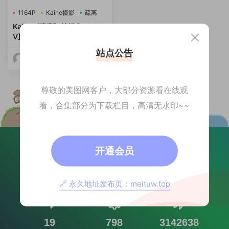
1164P
Kaine摄影
疏离
Kaine《疏离》特辑 [1164P1
V][22GB]​
站点公告
美图网
2026-07-07
尊敬的美图网客户，大部分资源看在线观
看，合集部分为下载栏目，高清无水印~~
开通会员
81072
2032
🔗 永久地址发布页：meituw.top
文章数目
注册用户
19
798
3142638