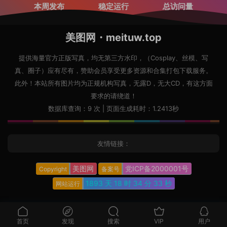
本周发布
稳定运行
总访问量
美图网・meituw.top
提供海量官方正版写真，均无第三方水印，（Cosplay、丝模、写
真、圈子）应有尽有，赞助会员享受更多资源和合集打包下载服务。
此外！本站所有图片均为正规机构写真，无露D，无大CD，有这方面
要求的请绕道！
数据库查询：9 次 | 页面生成耗时：1.2413秒
友情链接：
美图网
党ICP备2000001号
Copyright
备案号
1893 天
18 时
34 分
33 秒
网站运行
首页
发现
搜索
VIP
用户