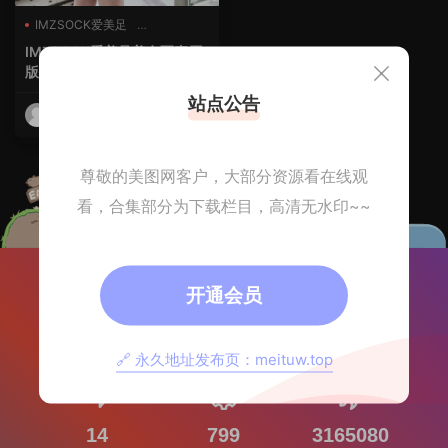
IMZSOCK爱美足
jk制服白丝袜小仙女
IMZSOCK爱美足美女写真原
丝袜的诱惑
版打包下载477期 590GB
站点公告
美图网
2026-05-16
尊敬的美图网客户，大部分资源看在线观
看，合集部分为下载栏目，高清无水印~~
开通会员
81072
2033
🔗 永久地址发布页：meituw.top
文章数目
注册用户
14
799
3165080