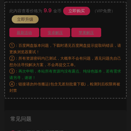
9.9
此内容查看价格为
金币
立即购买
（VIP免费）
立即升级
最新活动
安卓解压
苹果解压
①：百度网盘版本问题，下载时遇见百度网盘提示提取码错误，请
更换浏览器重试！
②：所有资源密码均已测试，大概率不会有问题，遇见问题先自己
想办法寻找解决方案，不会再提交工单。
③：
再次申明，本站所有资源均没有露点、纯绿色版本，若有需求
请另寻，谢谢！
④：链接请勿外传搬运(包含无差别批量下载)，检测到后权限将被
封禁
常见问题