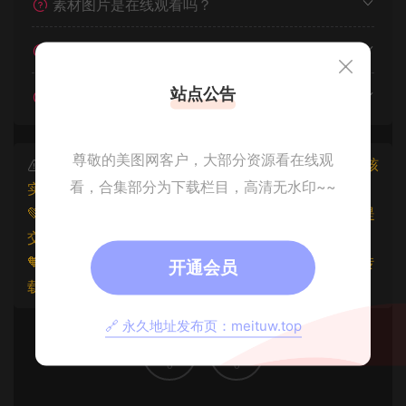
素材图片是在线观看吗？
我不会解压怎么办？
站点公告
遇见其他问题怎么办？
尊敬的美图网客户，大部分资源看在线观
本文资源仅供个人参考学习，请勿批量搬运，一经核
看，合集部分为下载栏目，高清无水印~~
实将封禁账号权限！
💚本文资源均来源网友分享，若侵犯了您的权益可以提
交工单处理。
🧡原文链接：
https://www.znjxg.com/1339.html
，转
开通会员
载请注明出处。
🔗 永久地址发布页：meituw.top
0
0