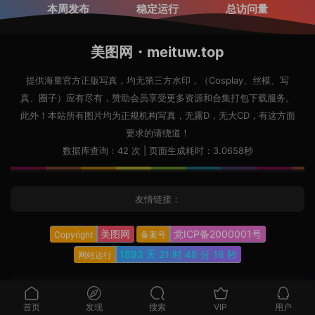
本周发布
稳定运行
总访问量
美图网・meituw.top
提供海量官方正版写真，均无第三方水印，（Cosplay、丝模、写
真、圈子）应有尽有，赞助会员享受更多资源和合集打包下载服务。
此外！本站所有图片均为正规机构写真，无露D，无大CD，有这方面
要求的请绕道！
数据库查询：42 次 | 页面生成耗时：3.0658秒
友情链接：
美图网
党ICP备2000001号
Copyright
备案号
1893 天
21 时
48 分
19 秒
网站运行
首页
发现
搜索
VIP
用户