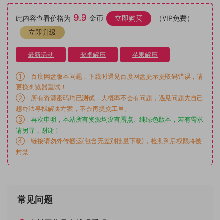
9.9
此内容查看价格为
金币
立即购买
（VIP免费）
立即升级
最新活动
安卓解压
苹果解压
①：百度网盘版本问题，下载时遇见百度网盘提示提取码错误，请
更换浏览器重试！
②：所有资源密码均已测试，大概率不会有问题，遇见问题先自己
想办法寻找解决方案，不会再提交工单。
③：
再次申明，本站所有资源均没有露点、纯绿色版本，若有需求
请另寻，谢谢！
④：链接请勿外传搬运(包含无差别批量下载)，检测到后权限将被
封禁
常见问题