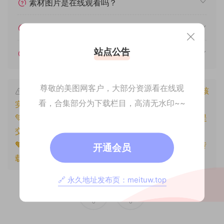
素材图片是在线观看吗？
我不会解压怎么办？
站点公告
遇见其他问题怎么办？
尊敬的美图网客户，大部分资源看在线观
本文资源仅供个人参考学习，请勿批量搬运，一经核
看，合集部分为下载栏目，高清无水印~~
实将封禁账号权限！
💚本文资源均来源网友分享，若侵犯了您的权益可以提
交工单处理。
🧡原文链接：
https://www.znjxg.com/1355.html
，转
开通会员
载请注明出处。
🔗 永久地址发布页：meituw.top
0
0