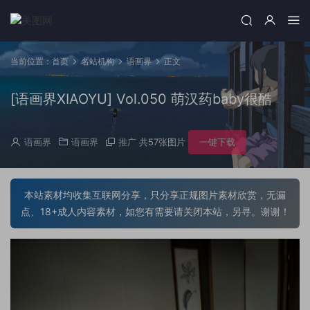
当前位置：
首页
名站机构
语画界
正文
[语画界XIAOYU] Vol.050 萌汉药baby很酷
语画界
语画界
推广
共57张图片
一键下载
本站素材均收集互联网分享，只分享正规图片素材欣赏，无漏
点、18+成人内容素材，如您有需要请关闭本站，另寻。谢谢！