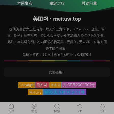
本周发布
稳定运行
总访问量
美图网・meituw.top
提供海量官方正版写真，均无第三方水印，（Cosplay、丝模、写
真、圈子）应有尽有，赞助会员享受更多资源和合集打包下载服务。
此外！本站所有图片均为正规机构写真，无露D，无大CD，有这方面
要求的请绕道！
数据库查询：96 次 | 页面生成耗时：0.4576秒
友情链接：
美图网
党ICP备2000001号
Copyright
备案号
1895 天
6 时
16 分
52 秒
网站运行
首页
发现
搜索
VIP
用户