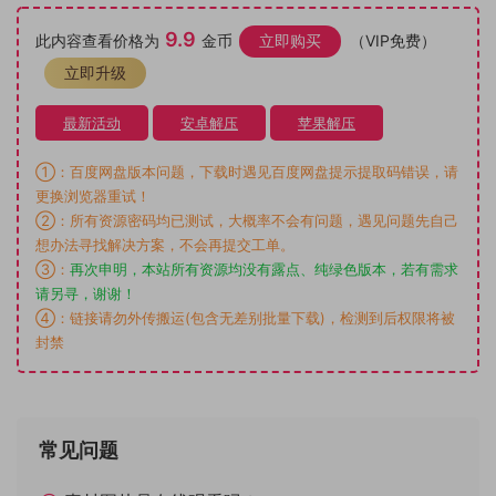
9.9
此内容查看价格为
金币
立即购买
（VIP免费）
立即升级
最新活动
安卓解压
苹果解压
①：百度网盘版本问题，下载时遇见百度网盘提示提取码错误，请
更换浏览器重试！
②：所有资源密码均已测试，大概率不会有问题，遇见问题先自己
想办法寻找解决方案，不会再提交工单。
③：
再次申明，本站所有资源均没有露点、纯绿色版本，若有需求
请另寻，谢谢！
④：链接请勿外传搬运(包含无差别批量下载)，检测到后权限将被
封禁
常见问题