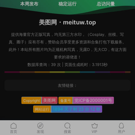
本周发布
稳定运行
总访问量
美图网・meituw.top
提供海量官方正版写真，均无第三方水印，（Cosplay、丝模、写
真、圈子）应有尽有，赞助会员享受更多资源和合集打包下载服务。
此外！本站所有图片均为正规机构写真，无露D，无大CD，有这方面
要求的请绕道！
数据库查询：39 次 | 页面生成耗时：3.1913秒
友情链接：
美图网
党ICP备2000001号
Copyright
备案号
1894 天
7 时
23 分
14 秒
网站运行
首页
发现
搜索
VIP
用户