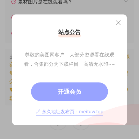
素材图片是在线观看吗？
我不会解压怎么办？
站点公告
遇见其他问题怎么办？
尊敬的美图网客户，大部分资源看在线观
本文资源仅供个人参考学习，请勿批量搬运，一经核
看，合集部分为下载栏目，高清无水印~~
实将封禁账号权限！
💚本文资源均来源网友分享，若侵犯了您的权益可以提
交工单处理。
🧡原文链接：
https://www.znjxg.com/1403.html
，转
开通会员
载请注明出处。
🔗 永久地址发布页：meituw.top
0
0