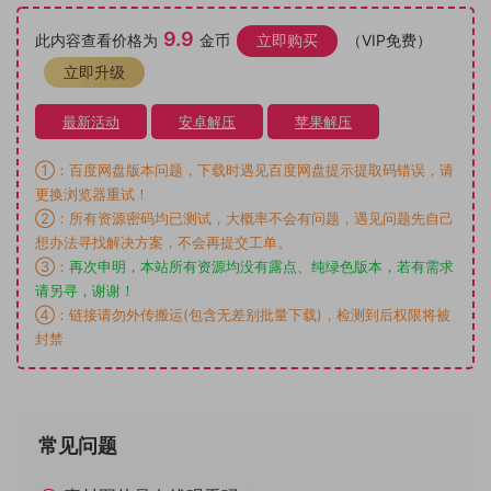
9.9
此内容查看价格为
金币
立即购买
（VIP免费）
立即升级
最新活动
安卓解压
苹果解压
①：百度网盘版本问题，下载时遇见百度网盘提示提取码错误，请
更换浏览器重试！
②：所有资源密码均已测试，大概率不会有问题，遇见问题先自己
想办法寻找解决方案，不会再提交工单。
③：
再次申明，本站所有资源均没有露点、纯绿色版本，若有需求
请另寻，谢谢！
④：链接请勿外传搬运(包含无差别批量下载)，检测到后权限将被
封禁
常见问题