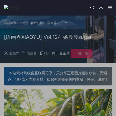
当前位置：
首页
名站机构
语画界
正文
[语画界XIAOYU] Vol.124 杨晨晨sugar
语画界
语画界
推广
共58张图片
一键下载
本站素材均收集互联网分享，只分享正规图片素材欣赏，无漏
点、18+成人内容素材，如您有需要请关闭本站，另寻。谢谢！