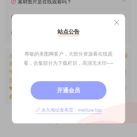
素材图片是在线观看吗？
我不会解压怎么办？
站点公告
遇见其他问题怎么办？
尊敬的美图网客户，大部分资源看在线观
本文资源仅供个人参考学习，请勿批量搬运，一经核
看，合集部分为下载栏目，高清无水印~~
实将封禁账号权限！
💚本文资源均来源网友分享，若侵犯了您的权益可以提
交工单处理。
🧡原文链接：
https://www.znjxg.com/1430.html
，转
开通会员
载请注明出处。
🔗 永久地址发布页：meituw.top
0
0