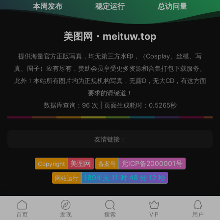
本周发布
稳定运行
总访问量
美图网・meituw.top
提供海量官方正版写真，均无第三方水印，（Cosplay、丝模、写
真、圈子）应有尽有，赞助会员享受更多资源和合集打包下载服务。
此外！本站所有图片均为正规机构写真，无露D，无大CD，有这方面
要求的请绕道！
数据库查询：96 次 | 页面生成耗时：0.5265秒
友情链接：
美图网
党ICP备2000001号
Copyright
备案号
1894 天
11 时
48 分
13 秒
网站运行
首页
发现
搜索
VIP
用户