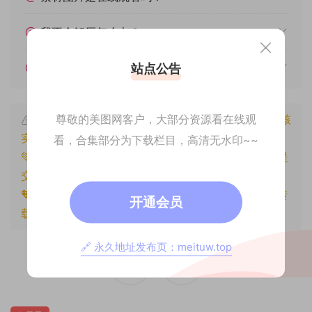
我不会解压怎么办？
遇见其他问题怎么办？
站点公告
尊敬的美图网客户，大部分资源看在线观
本文资源仅供个人参考学习，请勿批量搬运，一经核
实将封禁账号权限！
看，合集部分为下载栏目，高清无水印~~
💚本文资源均来源网友分享，若侵犯了您的权益可以提
交工单处理。
🧡原文链接：
https://www.znjxg.com/1535.html
，转
开通会员
载请注明出处。
🔗 永久地址发布页：meituw.top
0
0