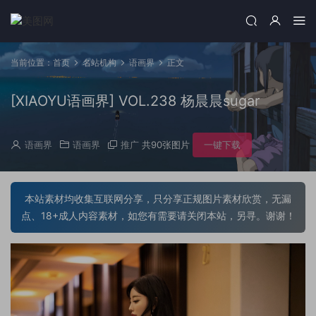
当前位置：
首页
名站机构
语画界
正文
[XIAOYU语画界] VOL.238 杨晨晨sugar
语画界
语画界
推广
共90张图片
一键下载
本站素材均收集互联网分享，只分享正规图片素材欣赏，无漏
点、18+成人内容素材，如您有需要请关闭本站，另寻。谢谢！