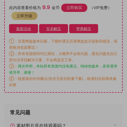
9.9
此内容查看价格为
金币
立即购买
（VIP免费）
立即升级
最新活动
安卓解压
苹果解压
①：百度网盘版本问题，下载时遇见百度网盘提示提取码错误，请
更换浏览器重试！
②：所有资源密码均已测试，大概率不会有问题，遇见问题先自己
想办法寻找解决方案，不会再提交工单。
③：
再次申明，本站所有资源均没有露点、纯绿色版本，若有需求
请另寻，谢谢！
④：链接请勿外传搬运(包含无差别批量下载)，检测到后权限将被
封禁
常见问题
素材图片是在线观看吗？