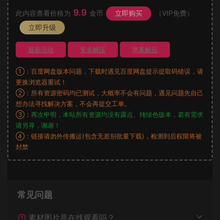
9.9
此内容查看价格为
金币
立即购买
（VIP免费）
立即升级
最新活动
安卓解压
苹果解压
①：百度网盘版本问题，下载时遇见百度网盘提示提取码错误，请
更换浏览器重试！
②：所有资源密码均已测试，大概率不会有问题，遇见问题先自己
想办法寻找解决方案，不会再提交工单。
③：
再次申明，本站所有资源均没有露点、纯绿色版本，若有需求
请另寻，谢谢！
④：链接请勿外传搬运(包含无差别批量下载)，检测到后权限将被
封禁
常见问题
素材图片是在线观看吗？