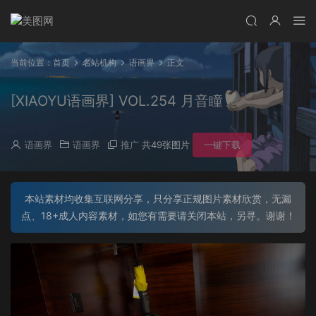
当前位置：
首页
名站机构
语画界
正文
[XIAOYU语画界] VOL.254 月音瞳
语画界
语画界
推广
共49张图片
一键下载
本站素材均收集互联网分享，只分享正规图片素材欣赏，无漏
点、18+成人内容素材，如您有需要请关闭本站，另寻。谢谢！