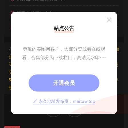
我不会解压怎么办？
遇见其他问题怎么办？
站点公告
尊敬的美图网客户，大部分资源看在线观
本文资源仅供个人参考学习，请勿批量搬运，一经核
实将封禁账号权限！
看，合集部分为下载栏目，高清无水印~~
💚本文资源均来源网友分享，若侵犯了您的权益可以提
交工单处理。
🧡原文链接：
https://www.znjxg.com/1550.html
，转
开通会员
载请注明出处。
🔗 永久地址发布页：meituw.top
0
0