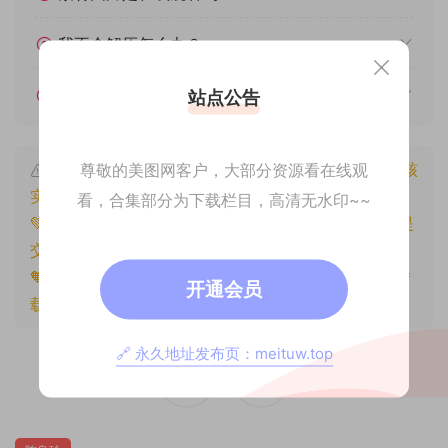
我不会解压怎么办？
遇见其他问题怎么办？
站点公告
尊敬的美图网客户，大部分资源看在线观
本文资源仅供个人参考学习，请勿批量搬运，一经核
实将封禁账号权限！
看，合集部分为下载栏目，高清无水印~~
💚本文资源均来源网友分享，若侵犯了您的权益可以提
交工单处理。
🧡原文链接：
https://www.znjxg.com/1576.html
，转
开通会员
载请注明出处。
🔗 永久地址发布页：meituw.top
0
0