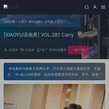
当前位置：
首页
名站机构
语画界
正文
[XIAOYU语画界] VOL.281 Carry
语画界
语画界
推广
共105张图片
一键下载
本站素材均收集互联网分享，只分享正规图片素材欣赏，无漏
点、18+成人内容素材，如您有需要请关闭本站，另寻。谢谢！