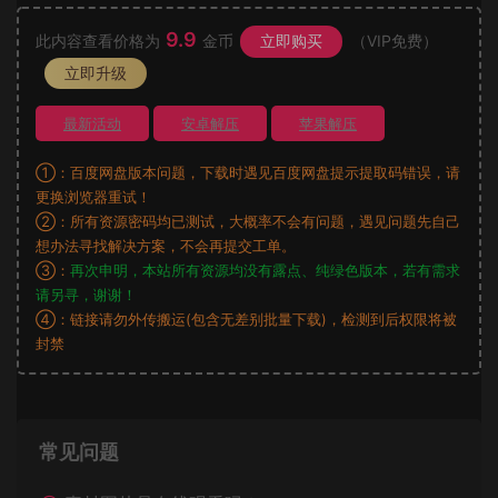
9.9
此内容查看价格为
金币
立即购买
（VIP免费）
立即升级
最新活动
安卓解压
苹果解压
①：百度网盘版本问题，下载时遇见百度网盘提示提取码错误，请
更换浏览器重试！
②：所有资源密码均已测试，大概率不会有问题，遇见问题先自己
想办法寻找解决方案，不会再提交工单。
③：
再次申明，本站所有资源均没有露点、纯绿色版本，若有需求
请另寻，谢谢！
④：链接请勿外传搬运(包含无差别批量下载)，检测到后权限将被
封禁
常见问题