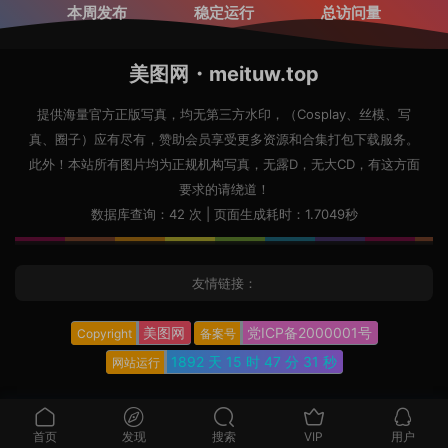
本周发布
稳定运行
总访问量
美图网・meituw.top
提供海量官方正版写真，均无第三方水印，（Cosplay、丝模、写
真、圈子）应有尽有，赞助会员享受更多资源和合集打包下载服务。
此外！本站所有图片均为正规机构写真，无露D，无大CD，有这方面
要求的请绕道！
数据库查询：42 次 | 页面生成耗时：1.7049秒
友情链接：
美图网
党ICP备2000001号
Copyright
备案号
1892 天
15 时
47 分
32 秒
网站运行
首页
发现
搜索
VIP
用户