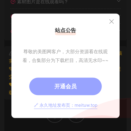
素材图片是在线观看吗？
我不会解压怎么办？
站点公告
遇见其他问题怎么办？
尊敬的美图网客户，大部分资源看在线观
本文资源仅供个人参考学习，请勿批量搬运，一经核
看，合集部分为下载栏目，高清无水印~~
实将封禁账号权限！
💚本文资源均来源网友分享，若侵犯了您的权益可以提
交工单处理。
🧡原文链接：
https://www.znjxg.com/1671.html
，转
开通会员
载请注明出处。
🔗 永久地址发布页：meituw.top
0
0