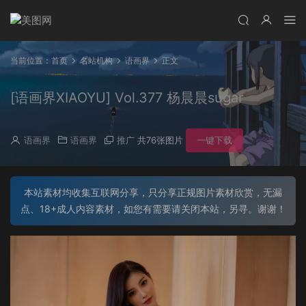
当前位置：
首页
名站机构
语画界
正文
[语画界XIAOYU] Vol.377 杨晨晨sugar
语画界
语画界
推广
共76张图片
一键下载
本站素材均收集互联网分享，只分享正规图片素材欣赏，无漏
点、18+成人内容素材，如您有需要请关闭本站，另寻。谢谢！