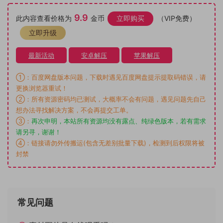
9.9
此内容查看价格为
金币
立即购买
（VIP免费）
立即升级
最新活动
安卓解压
苹果解压
①：百度网盘版本问题，下载时遇见百度网盘提示提取码错误，请
更换浏览器重试！
②：所有资源密码均已测试，大概率不会有问题，遇见问题先自己
想办法寻找解决方案，不会再提交工单。
③：
再次申明，本站所有资源均没有露点、纯绿色版本，若有需求
请另寻，谢谢！
④：链接请勿外传搬运(包含无差别批量下载)，检测到后权限将被
封禁
常见问题