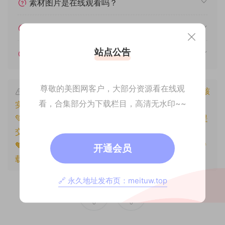
素材图片是在线观看吗？
我不会解压怎么办？
站点公告
遇见其他问题怎么办？
尊敬的美图网客户，大部分资源看在线观
本文资源仅供个人参考学习，请勿批量搬运，一经核
看，合集部分为下载栏目，高清无水印~~
实将封禁账号权限！
💚本文资源均来源网友分享，若侵犯了您的权益可以提
交工单处理。
🧡原文链接：
https://www.znjxg.com/1726.html
，转
开通会员
载请注明出处。
🔗 永久地址发布页：meituw.top
0
0