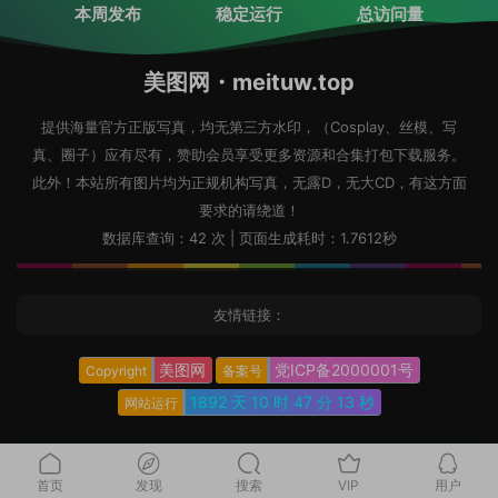
本周发布
稳定运行
总访问量
美图网・meituw.top
提供海量官方正版写真，均无第三方水印，（Cosplay、丝模、写
真、圈子）应有尽有，赞助会员享受更多资源和合集打包下载服务。
此外！本站所有图片均为正规机构写真，无露D，无大CD，有这方面
要求的请绕道！
数据库查询：42 次 | 页面生成耗时：1.7612秒
友情链接：
美图网
党ICP备2000001号
Copyright
备案号
1892 天
10 时
47 分
14 秒
网站运行
首页
发现
搜索
VIP
用户