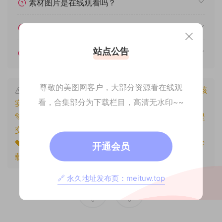
素材图片是在线观看吗？
我不会解压怎么办？
站点公告
遇见其他问题怎么办？
尊敬的美图网客户，大部分资源看在线观
本文资源仅供个人参考学习，请勿批量搬运，一经核
看，合集部分为下载栏目，高清无水印~~
实将封禁账号权限！
💚本文资源均来源网友分享，若侵犯了您的权益可以提
交工单处理。
🧡原文链接：
https://www.znjxg.com/1800.html
，转
开通会员
载请注明出处。
🔗 永久地址发布页：meituw.top
0
0