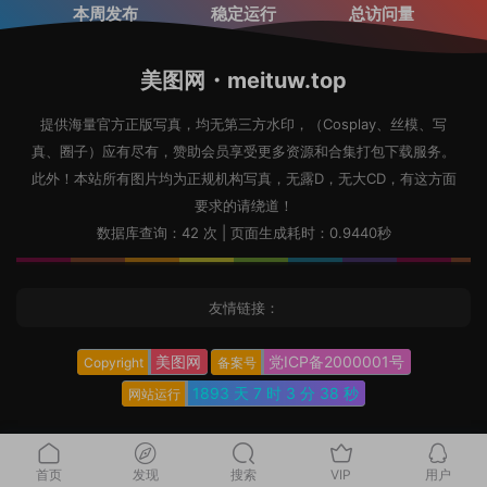
本周发布
稳定运行
总访问量
美图网・meituw.top
提供海量官方正版写真，均无第三方水印，（Cosplay、丝模、写
真、圈子）应有尽有，赞助会员享受更多资源和合集打包下载服务。
此外！本站所有图片均为正规机构写真，无露D，无大CD，有这方面
要求的请绕道！
数据库查询：42 次 | 页面生成耗时：0.9440秒
友情链接：
美图网
党ICP备2000001号
Copyright
备案号
1893 天
7 时
3 分
39 秒
网站运行
首页
发现
搜索
VIP
用户