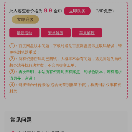
9.9
此内容查看价格为
金币
立即购买
（VIP免费）
立即升级
最新活动
安卓解压
苹果解压
①：百度网盘版本问题，下载时遇见百度网盘提示提取码错误，请
更换浏览器重试！
②：所有资源密码均已测试，大概率不会有问题，遇见问题先自己
想办法寻找解决方案，不会再提交工单。
③：
再次申明，本站所有资源均没有露点、纯绿色版本，若有需求
请另寻，谢谢！
④：链接请勿外传搬运(包含无差别批量下载)，检测到后权限将被
封禁
常见问题