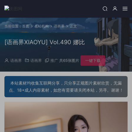
当前位置：
首页
名站机构
语画界
正文
[语画界XIAOYU] Vol.490 娜比
语画界
语画界
推广
共65张图片
一键下载
本站素材均收集互联网分享，只分享正规图片素材欣赏，无漏
点、18+成人内容素材，如您有需要请关闭本站，另寻。谢谢！