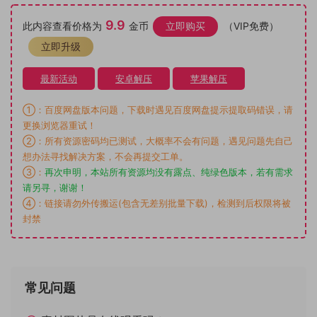
9.9
此内容查看价格为
金币
立即购买
（VIP免费）
立即升级
最新活动
安卓解压
苹果解压
①：百度网盘版本问题，下载时遇见百度网盘提示提取码错误，请
更换浏览器重试！
②：所有资源密码均已测试，大概率不会有问题，遇见问题先自己
想办法寻找解决方案，不会再提交工单。
③：
再次申明，本站所有资源均没有露点、纯绿色版本，若有需求
请另寻，谢谢！
④：链接请勿外传搬运(包含无差别批量下载)，检测到后权限将被
封禁
常见问题