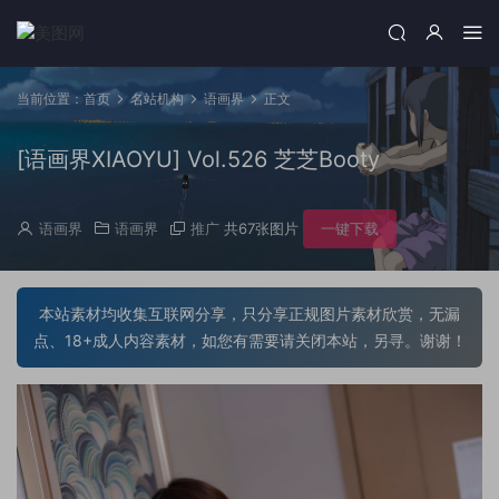
当前位置：
首页
名站机构
语画界
正文
[语画界XIAOYU] Vol.526 芝芝Booty
语画界
语画界
推广
共67张图片
一键下载
本站素材均收集互联网分享，只分享正规图片素材欣赏，无漏
点、18+成人内容素材，如您有需要请关闭本站，另寻。谢谢！