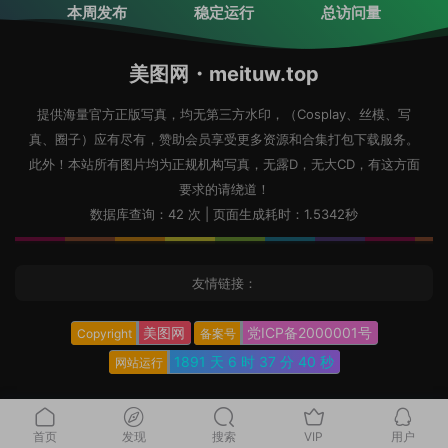
本周发布
稳定运行
总访问量
美图网・meituw.top
提供海量官方正版写真，均无第三方水印，（Cosplay、丝模、写
真、圈子）应有尽有，赞助会员享受更多资源和合集打包下载服务。
此外！本站所有图片均为正规机构写真，无露D，无大CD，有这方面
要求的请绕道！
数据库查询：42 次 | 页面生成耗时：1.5342秒
友情链接：
美图网
党ICP备2000001号
Copyright
备案号
1891 天
6 时
37 分
41 秒
网站运行
首页
发现
搜索
VIP
用户