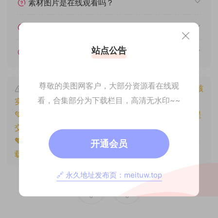
素材图片是在线观看吗？
我不会解压怎么办？
站点公告
遇见其他问题怎么办？
尊敬的美图网客户，大部分资源看在线观
本文资源仅供个人参考学习，请勿批量搬运，一经核
看，合集部分为下载栏目，高清无水印~~
实将封禁账号权限！
💚本文资源均来源网友分享，若侵犯了您的权益可以提
交工单处理。
🧡原文链接：
https://www.znjxg.com/1818.html
，转
开通会员
载请注明出处。
🔗 永久地址发布页：meituw.top
0
0