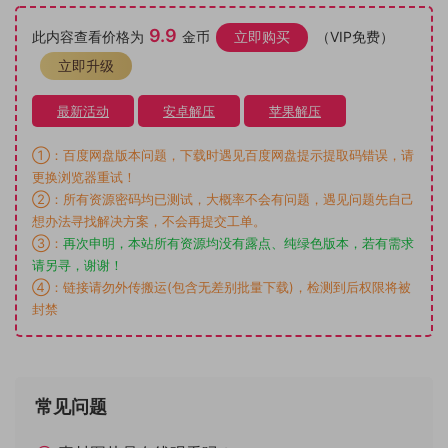
9.9
此内容查看价格为
金币
立即购买
（VIP免费）
立即升级
最新活动
安卓解压
苹果解压
①：百度网盘版本问题，下载时遇见百度网盘提示提取码错误，请
更换浏览器重试！
②：所有资源密码均已测试，大概率不会有问题，遇见问题先自己
想办法寻找解决方案，不会再提交工单。
③：
再次申明，本站所有资源均没有露点、纯绿色版本，若有需求
请另寻，谢谢！
④：链接请勿外传搬运(包含无差别批量下载)，检测到后权限将被
封禁
常见问题