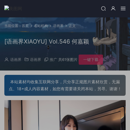
当前位置：
首页
名站机构
语画界
正文
[语画界XIAOYU] Vol.546 何嘉颖
语画界
语画界
推广
共61张图片
一键下载
本站素材均收集互联网分享，只分享正规图片素材欣赏，无漏
点、18+成人内容素材，如您有需要请关闭本站，另寻。谢谢！