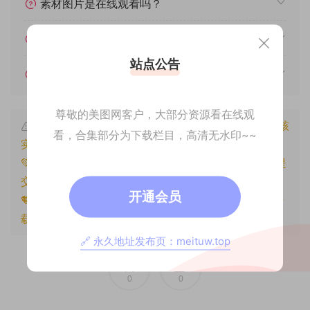
素材图片是在线观看吗？
我不会解压怎么办？
站点公告
遇见其他问题怎么办？
尊敬的美图网客户，大部分资源看在线观
本文资源仅供个人参考学习，请勿批量搬运，一经核
看，合集部分为下载栏目，高清无水印~~
实将封禁账号权限！
💚本文资源均来源网友分享，若侵犯了您的权益可以提
交工单处理。
开通会员
🧡原文链接：
https://www.znjxg.com/1837.html
，转
载请注明出处。
🔗 永久地址发布页：meituw.top
0
0