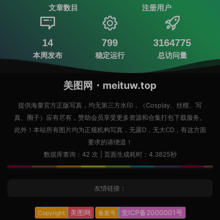
文章数目
注册用户
14
799
3164775
本周发布
稳定运行
总访问量
美图网・meituw.top
提供海量官方正版写真，均无第三方水印，（Cosplay、丝模、写
真、圈子）应有尽有，赞助会员享受更多资源和合集打包下载服务。
此外！本站所有图片均为正规机构写真，无露D，无大CD，有这方面
要求的请绕道！
数据库查询：42 次 | 页面生成耗时：4.3825秒
友情链接：
美图网
党ICP备2000001号
Copyright
备案号