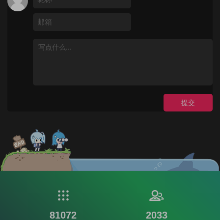
提交
81072
2033