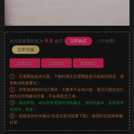
9.9
此内容查看价格为
金币
立即购买
（VIP免费）
立即升级
最新活动
安卓解压
苹果解压
①：百度网盘版本问题，下载时遇见百度网盘提示提取码错误，请
更换浏览器重试！
②：所有资源密码均已测试，大概率不会有问题，遇见问题先自己
想办法寻找解决方案，不会再提交工单。
③：
再次申明，本站所有资源均没有露点、纯绿色版本，若有需求
请另寻，谢谢！
④：链接请勿外传搬运(包含无差别批量下载)，检测到后权限将被
封禁