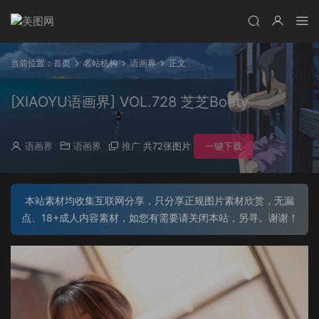
当前位置：
首页
名站机构
语画界
正文
[XIAOYU语画界] VOL.728 芝芝Booty
语画界
语画界
推广
共72张图片
一键下载
本站素材均收集互联网分享，只分享正规图片素材欣赏，无漏
点、18+成人内容素材，如您有需要请关闭本站，另寻。谢谢！