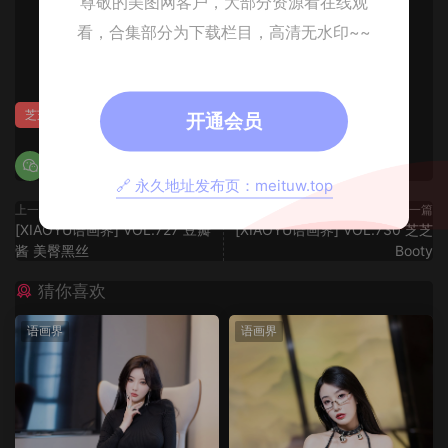
尊敬的美图网客户，大部分资源看在线观
看，合集部分为下载栏目，高清无水印~~
0
0
芝芝Booty
开通会员
🔗 永久地址发布页：meituw.top
上一篇
下一篇
[XIAOYU语画界] VOL.727 豆瓣
[XIAOYU语画界] VOL.730 芝芝
酱 美臀黑丝
Booty
猜你喜欢
语画界
语画界