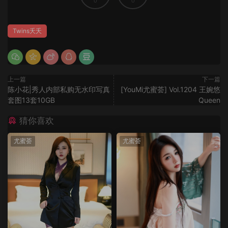
0
0
Twins夭夭
上一篇
下一篇
陈小花|秀人内部私购无水印写真
[YouMi尤蜜荟] Vol.1204 王婉悠
套图13套10GB
Queen
猜你喜欢
尤蜜荟
尤蜜荟