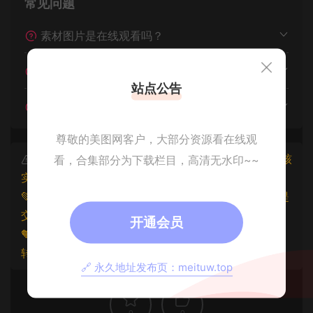
常见问题
素材图片是在线观看吗？
我不会解压怎么办？
站点公告
遇见其他问题怎么办？
尊敬的美图网客户，大部分资源看在线观
本文资源仅供个人参考学习，请勿批量搬运，一经核
看，合集部分为下载栏目，高清无水印~~
实将封禁账号权限！
💚本文资源均来源网友分享，若侵犯了您的权益可以提
交工单处理。
开通会员
🧡原文链接：
https://www.znjxg.com/80124.html
，
转载请注明出处。
🔗 永久地址发布页：meituw.top