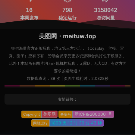
16
798
3158042
本周发布
稳定运行
总访问量
美图网・meituw.top
提供海量官方正版写真，均无第三方水印，（Cosplay、丝模、写
真、圈子）应有尽有，赞助会员享受更多资源和合集打包下载服务。
此外！本站所有图片均为正规机构写真，无露D，无大CD，有这方面
要求的请绕道！
数据库查询：39 次 | 页面生成耗时：2.0828秒
友情链接：
美图网
党ICP备2000001号
Copyright
备案号
1893 天
12 时
39 分
44 秒
网站运行