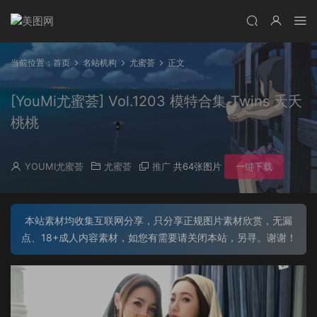
当前位置：
首页
名站机构
尤蜜荟
正文
[YouMi尤蜜荟] Vol.1203 模特合集 Twins 夭夭
桃桃
YOUMI尤蜜荟
尤蜜荟
推广
共64张图片
一键下载
本站素材均收集互联网分享，只分享正规图片素材欣赏，无漏
点、18+成人内容素材，如您有需要请关闭本站，另寻。谢谢！