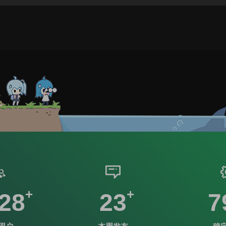
28
23
7