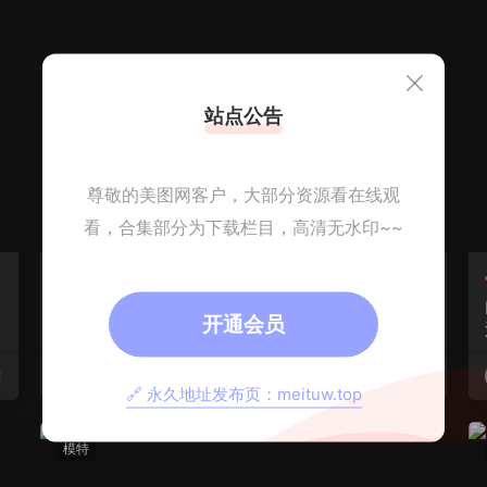
站点公告
尊敬的美图网客户，大部分资源看在线观
看，合集部分为下载栏目，高清无水印~~
Coser
Cosplay
Natsuko
Natsuko夏夏子-No.104 – 2026年06月订阅[3
开通会员
6P 6V]
前
Natsuko夏夏子
3天前
🔗 永久地址发布页：meituw.top
模特