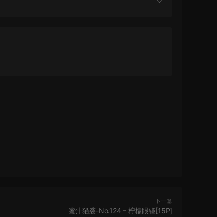
下一篇
蜜汁猫裘-No.124 – 柠檬眼镜[15P]