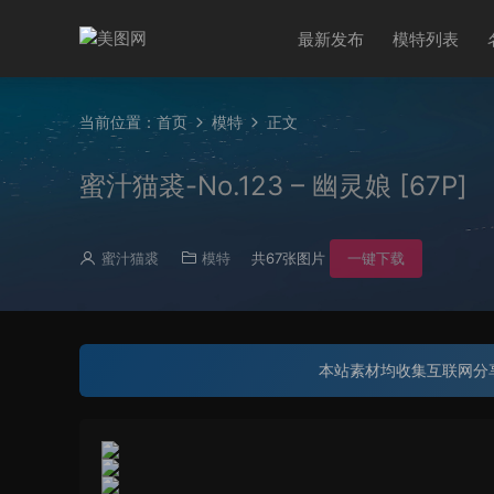
最新发布
模特列表
当前位置：
首页
模特
正文
蜜汁猫裘-No.123 – 幽灵娘 [67P]
蜜汁猫裘
模特
共67张图片
一键下载
本站素材均收集互联网分