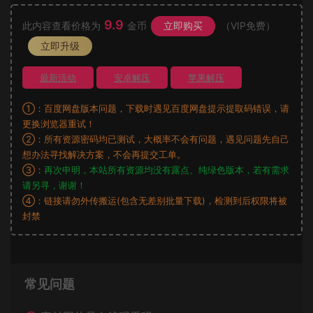
9.9
此内容查看价格为
金币
立即购买
（VIP免费）
立即升级
最新活动
安卓解压
苹果解压
①：百度网盘版本问题，下载时遇见百度网盘提示提取码错误，请
更换浏览器重试！
②：所有资源密码均已测试，大概率不会有问题，遇见问题先自己
想办法寻找解决方案，不会再提交工单。
③：
再次申明，本站所有资源均没有露点、纯绿色版本，若有需求
请另寻，谢谢！
④：链接请勿外传搬运(包含无差别批量下载)，检测到后权限将被
封禁
常见问题