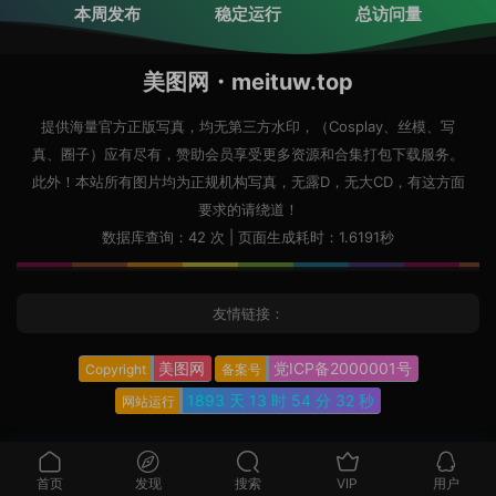
本周发布
稳定运行
总访问量
美图网・meituw.top
提供海量官方正版写真，均无第三方水印，（Cosplay、丝模、写
真、圈子）应有尽有，赞助会员享受更多资源和合集打包下载服务。
此外！本站所有图片均为正规机构写真，无露D，无大CD，有这方面
要求的请绕道！
数据库查询：42 次 | 页面生成耗时：1.6191秒
友情链接：
美图网
党ICP备2000001号
Copyright
备案号
1893 天
13 时
54 分
33 秒
网站运行
首页
发现
搜索
VIP
用户