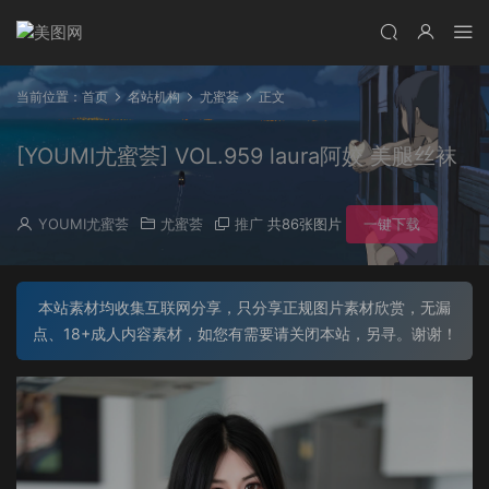
当前位置：
首页
名站机构
尤蜜荟
正文
[YOUMI尤蜜荟] VOL.959 laura阿姣 美腿丝袜
YOUMI尤蜜荟
尤蜜荟
推广
共86张图片
一键下载
本站素材均收集互联网分享，只分享正规图片素材欣赏，无漏
点、18+成人内容素材，如您有需要请关闭本站，另寻。谢谢！