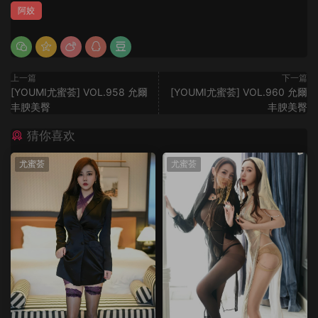
阿姣
上一篇
下一篇
[YOUMI尤蜜荟] VOL.958 允爾
[YOUMI尤蜜荟] VOL.960 允爾
丰腴美臀
丰腴美臀
猜你喜欢
尤蜜荟
尤蜜荟