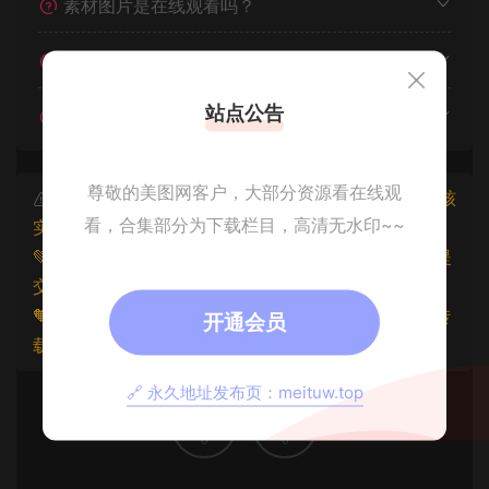
素材图片是在线观看吗？
我不会解压怎么办？
站点公告
遇见其他问题怎么办？
尊敬的美图网客户，大部分资源看在线观
本文资源仅供个人参考学习，请勿批量搬运，一经核
看，合集部分为下载栏目，高清无水印~~
实将封禁账号权限！
💚本文资源均来源网友分享，若侵犯了您的权益可以提
交工单处理。
🧡原文链接：
https://www.znjxg.com/1055.html
，转
开通会员
载请注明出处。
🔗 永久地址发布页：meituw.top
0
0