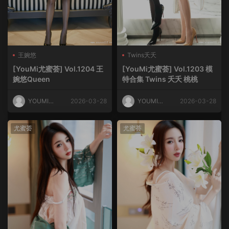
王婉悠
Twins夭夭
[YouMi尤蜜荟] Vol.1204 王
[YouMi尤蜜荟] Vol.1203 模
婉悠Queen
特合集 Twins 夭夭 桃桃
YOUMI尤
2026-03-28
YOUMI尤
2026-03-28
蜜荟
蜜荟
尤蜜荟
尤蜜荟