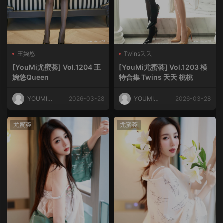
王婉悠
Twins夭夭
[YouMi尤蜜荟] Vol.1204 王
[YouMi尤蜜荟] Vol.1203 模
婉悠Queen
特合集 Twins 夭夭 桃桃
YOUMI尤
2026-03-28
YOUMI尤
2026-03-28
蜜荟
蜜荟
尤蜜荟
尤蜜荟