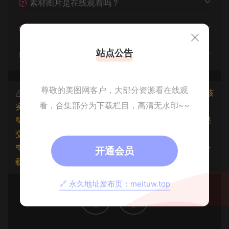
素材图片是在线观看吗？
我不会解压怎么办？
站点公告
遇见其他问题怎么办？
尊敬的美图网客户，大部分资源看在线观
本文资源仅供个人参考学习，请勿批量搬运，一经核
看，合集部分为下载栏目，高清无水印~~
实将封禁账号权限！
💚本文资源均来源网友分享，若侵犯了您的权益可以提
交工单处理。
🧡原文链接：
https://www.znjxg.com/1075.html
，转
开通会员
载请注明出处。
🔗 永久地址发布页：meituw.top
0
0