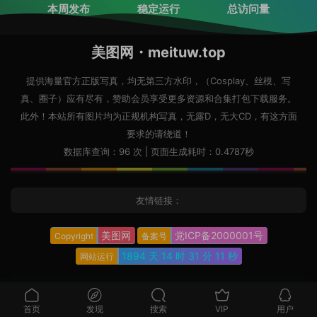
本周发布
稳定运行
总访问量
美图网・meituw.top
提供海量官方正版写真，均无第三方水印，（Cosplay、丝模、写
真、圈子）应有尽有，赞助会员享受更多资源和合集打包下载服务。
此外！本站所有图片均为正规机构写真，无露D，无大CD，有这方面
要求的请绕道！
数据库查询：96 次 | 页面生成耗时：0.4787秒
友情链接：
美图网
党ICP备2000001号
Copyright
备案号
1894 天
14 时
31 分
12 秒
网站运行
首页
发现
搜索
VIP
用户