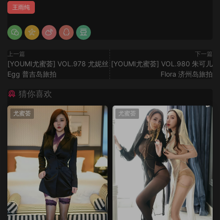
王雨纯
上一篇
下一篇
[YOUMI尤蜜荟] VOL.978 尤妮丝
[YOUMI尤蜜荟] VOL.980 朱可儿
Egg 普吉岛旅拍
Flora 济州岛旅拍
猜你喜欢
尤蜜荟
尤蜜荟