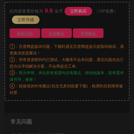
9.9
此内容查看价格为
金币
立即购买
（VIP免费）
立即升级
最新活动
安卓解压
苹果解压
①：百度网盘版本问题，下载时遇见百度网盘提示提取码错误，请
更换浏览器重试！
②：所有资源密码均已测试，大概率不会有问题，遇见问题先自己
想办法寻找解决方案，不会再提交工单。
③：
再次申明，本站所有资源均没有露点、纯绿色版本，若有需求
请另寻，谢谢！
④：链接请勿外传搬运(包含无差别批量下载)，检测到后权限将被
封禁
常见问题