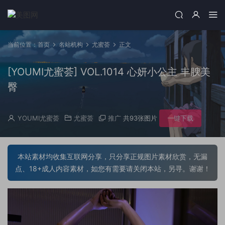
当前位置：
首页
名站机构
尤蜜荟
正文
[YOUMI尤蜜荟] VOL.1014 心妍小公主 丰腴美
臀
YOUMI尤蜜荟
尤蜜荟
推广
共93张图片
一键下载
本站素材均收集互联网分享，只分享正规图片素材欣赏，无漏
点、18+成人内容素材，如您有需要请关闭本站，另寻。谢谢！