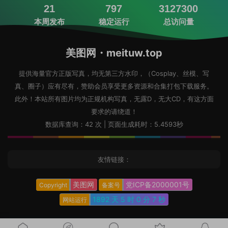
21
797
3127300
本周发布
稳定运行
总访问量
美图网・meituw.top
提供海量官方正版写真，均无第三方水印，（Cosplay、丝模、写
真、圈子）应有尽有，赞助会员享受更多资源和合集打包下载服务。
此外！本站所有图片均为正规机构写真，无露D，无大CD，有这方面
要求的请绕道！
数据库查询：42 次 | 页面生成耗时：5.4593秒
友情链接：
美图网
党ICP备2000001号
Copyright
备案号
1892 天
5 时
0 分
9 秒
网站运行