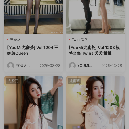
王婉悠
Twins夭夭
[YouMi尤蜜荟] Vol.1204 王
[YouMi尤蜜荟] Vol.1203 模
婉悠Queen
特合集 Twins 夭夭 桃桃
YOUMI尤
2026-03-28
YOUMI尤
2026-03-28
蜜荟
蜜荟
尤蜜荟
尤蜜荟