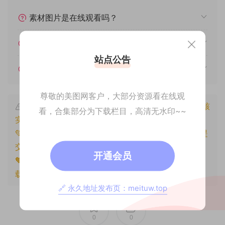
素材图片是在线观看吗？
我不会解压怎么办？
站点公告
遇见其他问题怎么办？
尊敬的美图网客户，大部分资源看在线观
本文资源仅供个人参考学习，请勿批量搬运，一经核
看，合集部分为下载栏目，高清无水印~~
实将封禁账号权限！
💚本文资源均来源网友分享，若侵犯了您的权益可以提
交工单处理。
开通会员
🧡原文链接：
https://www.znjxg.com/1110.html
，转
载请注明出处。
🔗 永久地址发布页：meituw.top
0
0