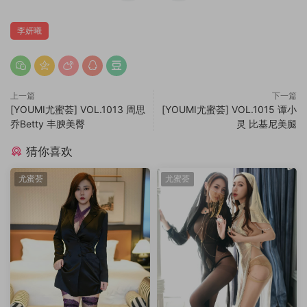
李妍曦
上一篇
下一篇
[YOUMI尤蜜荟] VOL.1013 周思
[YOUMI尤蜜荟] VOL.1015 谭小
乔Betty 丰腴美臀
灵 比基尼美腿
猜你喜欢
尤蜜荟
尤蜜荟