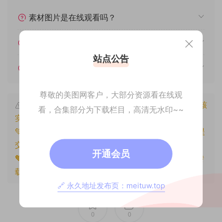
素材图片是在线观看吗？
我不会解压怎么办？
站点公告
遇见其他问题怎么办？
尊敬的美图网客户，大部分资源看在线观
本文资源仅供个人参考学习，请勿批量搬运，一经核
看，合集部分为下载栏目，高清无水印~~
实将封禁账号权限！
💚本文资源均来源网友分享，若侵犯了您的权益可以提
交工单处理。
开通会员
🧡原文链接：
https://www.znjxg.com/1206.html
，转
载请注明出处。
🔗 永久地址发布页：meituw.top
0
0