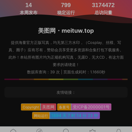
14
799
3174472
本周发布
稳定运行
总访问量
美图网・meituw.top
提供海量官方正版写真，均无第三方水印，（Cosplay、丝模、写
真、圈子）应有尽有，赞助会员享受更多资源和合集打包下载服务。
此外！本站所有图片均为正规机构写真，无露D，无大CD，有这方面
要求的请绕道！
数据库查询：39 次 | 页面生成耗时：1.1660秒
友情链接：
美图网
党ICP备2000001号
Copyright
备案号
1894 天
7 时
14 分
24 秒
网站运行