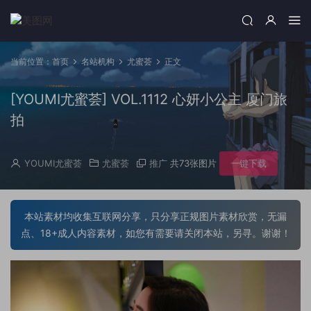
当前位置：
首页
名站机构
尤蜜荟
正文
[YOUMI尤蜜荟] VOL.1112 心妍小公主 厦门旅
拍
YOUMI尤蜜荟
尤蜜荟
推广
共73张图片
一键下载
本站素材均收集互联网分享，只分享正规图片素材欣赏，无漏
点、18+成人内容素材，如您有需要请关闭本站，另寻。谢谢！