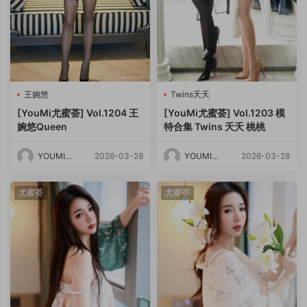
王婉悠
Twins夭夭
[YouMi尤蜜荟] Vol.1204 王
[YouMi尤蜜荟] Vol.1203 模
婉悠Queen
特合集 Twins 夭夭 桃桃
YOUMI尤
2026-03-28
YOUMI尤
2026-03-28
蜜荟
蜜荟
尤蜜荟
尤蜜荟