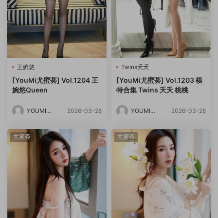
王婉悠
Twins夭夭
[YouMi尤蜜荟] Vol.1204 王
[YouMi尤蜜荟] Vol.1203 模
婉悠Queen
特合集 Twins 夭夭 桃桃
YOUMI尤
2026-03-28
YOUMI尤
2026-03-28
蜜荟
蜜荟
尤蜜荟
尤蜜荟