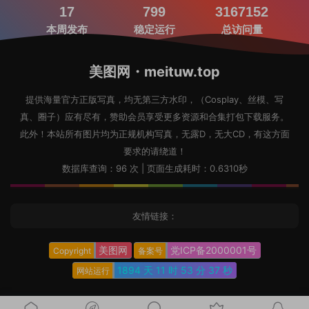
17
799
3167152
本周发布
稳定运行
总访问量
美图网・meituw.top
提供海量官方正版写真，均无第三方水印，（Cosplay、丝模、写
真、圈子）应有尽有，赞助会员享受更多资源和合集打包下载服务。
此外！本站所有图片均为正规机构写真，无露D，无大CD，有这方面
要求的请绕道！
数据库查询：96 次 | 页面生成耗时：0.6310秒
友情链接：
美图网
党ICP备2000001号
Copyright
备案号
1894 天
11 时
53 分
38 秒
网站运行