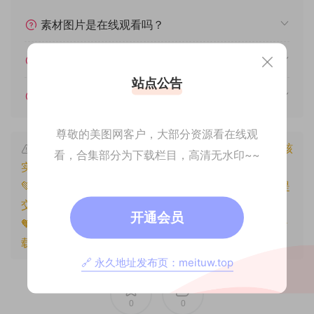
素材图片是在线观看吗？
我不会解压怎么办？
站点公告
遇见其他问题怎么办？
尊敬的美图网客户，大部分资源看在线观
本文资源仅供个人参考学习，请勿批量搬运，一经核
看，合集部分为下载栏目，高清无水印~~
实将封禁账号权限！
💚本文资源均来源网友分享，若侵犯了您的权益可以提
交工单处理。
开通会员
🧡原文链接：
https://www.znjxg.com/1210.html
，转
载请注明出处。
🔗 永久地址发布页：meituw.top
0
0