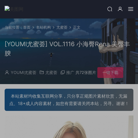
当前位置：
首页
名站机构
尤蜜荟
正文
[YOUMI尤蜜荟] VOL.1116 小海臀Rena 美臀丰
腴
YOUMI尤蜜荟
尤蜜荟
推广
共72张图片
一键下载
本站素材均收集互联网分享，只分享正规图片素材欣赏，无漏
点、18+成人内容素材，如您有需要请关闭本站，另寻。谢谢！