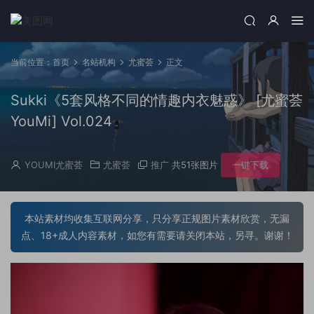
当前位置：
首页
名站机构
尤蜜荟
正文
Sukki《5套风格不同的情趣内衣魅惑》 [尤蜜荟
YouMi] Vol.024
YOUMI尤蜜荟
尤蜜荟
推广
共51张图片
一键下载
本站素材均收集互联网分享，只分享正规图片素材欣赏，无漏
点、18+成人内容素材，如您有需要请关闭本站，另寻。谢谢！