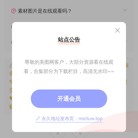
素材图片是在线观看吗？
我不会解压怎么办？
站点公告
遇见其他问题怎么办？
尊敬的美图网客户，大部分资源看在线观
本文资源仅供个人参考学习，请勿批量搬运，一经核
看，合集部分为下载栏目，高清无水印~~
实将封禁账号权限！
💚本文资源均来源网友分享，若侵犯了您的权益可以提
交工单处理。
开通会员
🧡原文链接：
https://www.znjxg.com/125.html
，转
载请注明出处。
🔗 永久地址发布页：meituw.top
0
0