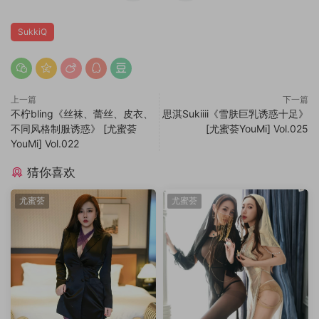
SukkiQ
上一篇
下一篇
不柠bling《丝袜、蕾丝、皮衣、
思淇Sukiiii《雪肤巨乳诱惑十足》
不同风格制服诱惑》 [尤蜜荟
[尤蜜荟YouMi] Vol.025
YouMi] Vol.022
猜你喜欢
尤蜜荟
尤蜜荟