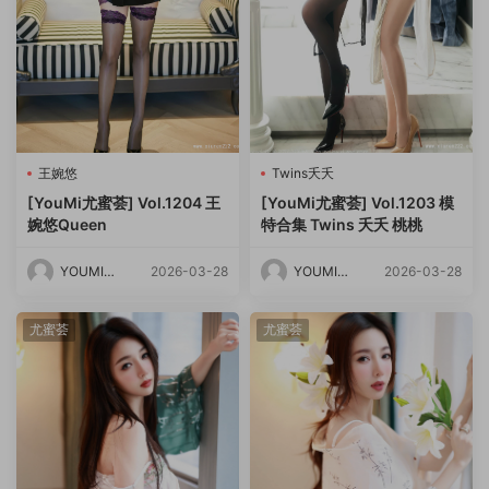
王婉悠
Twins夭夭
[YouMi尤蜜荟] Vol.1204 王
[YouMi尤蜜荟] Vol.1203 模
婉悠Queen
特合集 Twins 夭夭 桃桃
YOUMI尤
2026-03-28
YOUMI尤
2026-03-28
蜜荟
蜜荟
尤蜜荟
尤蜜荟