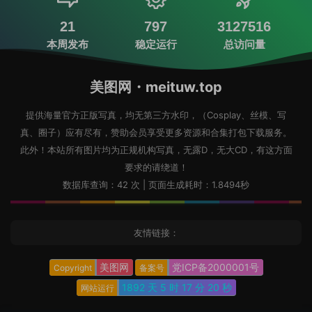
21
797
3127516
本周发布
稳定运行
总访问量
美图网・meituw.top
提供海量官方正版写真，均无第三方水印，（Cosplay、丝模、写
真、圈子）应有尽有，赞助会员享受更多资源和合集打包下载服务。
此外！本站所有图片均为正规机构写真，无露D，无大CD，有这方面
要求的请绕道！
数据库查询：42 次 | 页面生成耗时：1.8494秒
友情链接：
美图网
党ICP备2000001号
Copyright
备案号
1892 天
5 时
17 分
21 秒
网站运行