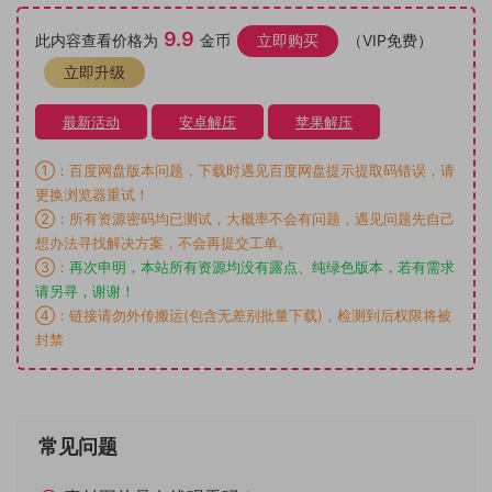
9.9
此内容查看价格为
金币
立即购买
（VIP免费）
立即升级
最新活动
安卓解压
苹果解压
①：百度网盘版本问题，下载时遇见百度网盘提示提取码错误，请
更换浏览器重试！
②：所有资源密码均已测试，大概率不会有问题，遇见问题先自己
想办法寻找解决方案，不会再提交工单。
③：
再次申明，本站所有资源均没有露点、纯绿色版本，若有需求
请另寻，谢谢！
④：链接请勿外传搬运(包含无差别批量下载)，检测到后权限将被
封禁
常见问题