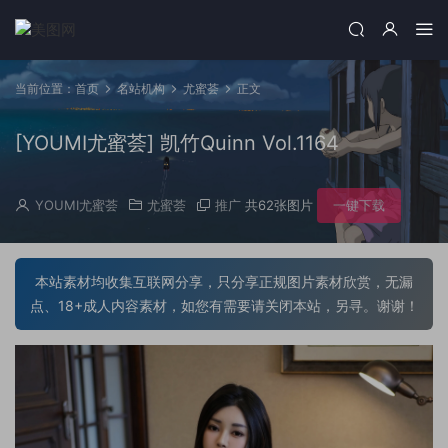
当前位置：
首页
名站机构
尤蜜荟
正文
[YOUMI尤蜜荟] 凯竹Quinn Vol.1164
YOUMI尤蜜荟
尤蜜荟
推广
共62张图片
一键下载
本站素材均收集互联网分享，只分享正规图片素材欣赏，无漏
点、18+成人内容素材，如您有需要请关闭本站，另寻。谢谢！