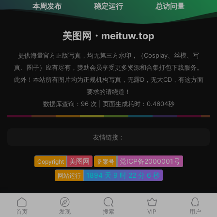
本周发布
稳定运行
总访问量
美图网・meituw.top
提供海量官方正版写真，均无第三方水印，（Cosplay、丝模、写
真、圈子）应有尽有，赞助会员享受更多资源和合集打包下载服务。
此外！本站所有图片均为正规机构写真，无露D，无大CD，有这方面
要求的请绕道！
数据库查询：96 次 | 页面生成耗时：0.4604秒
友情链接：
美图网
党ICP备2000001号
Copyright
备案号
1894 天
9 时
22 分
7 秒
网站运行
首页
发现
搜索
VIP
用户