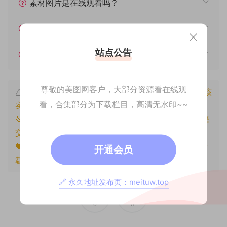
素材图片是在线观看吗？
我不会解压怎么办？
站点公告
遇见其他问题怎么办？
尊敬的美图网客户，大部分资源看在线观
本文资源仅供个人参考学习，请勿批量搬运，一经核
看，合集部分为下载栏目，高清无水印~~
实将封禁账号权限！
💚本文资源均来源网友分享，若侵犯了您的权益可以提
交工单处理。
🧡原文链接：
https://www.znjxg.com/1257.html
，转
开通会员
载请注明出处。
🔗 永久地址发布页：meituw.top
0
0