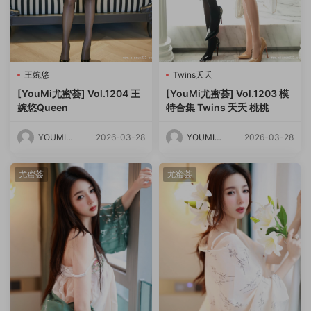
王婉悠
Twins夭夭
[YouMi尤蜜荟] Vol.1204 王
[YouMi尤蜜荟] Vol.1203 模
婉悠Queen
特合集 Twins 夭夭 桃桃
YOUMI尤
2026-03-28
YOUMI尤
2026-03-28
蜜荟
蜜荟
尤蜜荟
尤蜜荟