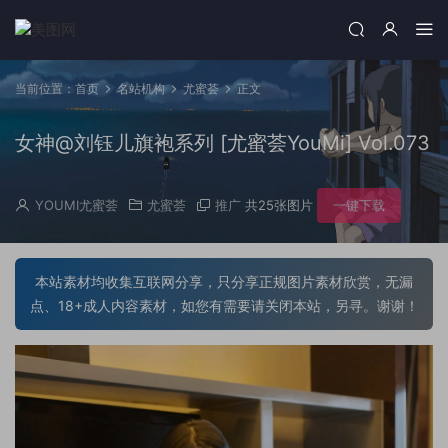
当前位置：
首页
名站机构
尤蜜荟
正文
女神@刘钰儿旗袍系列 [尤蜜荟YouMi] Vol.073
YOUMI尤蜜荟
尤蜜荟
推广
共25张图片
一键下载
本站素材均收集互联网分享，只分享正规图片素材欣赏，无漏
点、18+成人内容素材，如您有需要请关闭本站，另寻。谢谢！