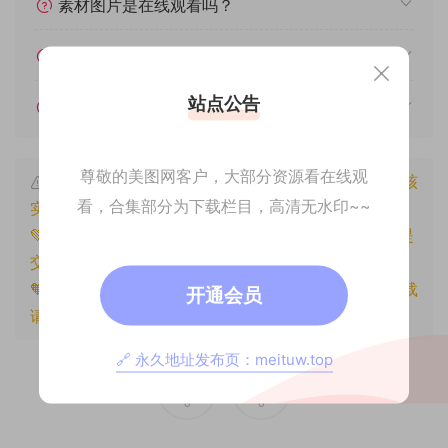
素材图片是在线观看吗？
我不会解压怎么办？
站点公告
遇见其他问题怎么办？
尊敬的美图网客户，大部分资源看在线观
本文资源仅供个人参考学习，请勿批量搬运，一经核
看，合集部分为下载栏目，高清无水印~~
实将封禁账号权限！
💚本文资源均来源网友分享，若侵犯了您的权益可以提
交工单处理。
🧡原文链接：
https://www.znjxg.com/173.html
，转载
开通会员
请注明出处。
🔗 永久地址发布页：meituw.top
0
0