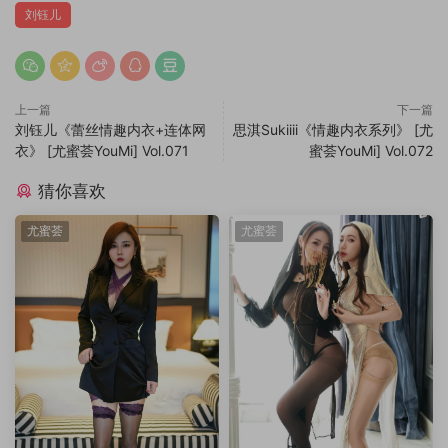
刘钰儿
上一篇
下一篇
刘钰儿《蕾丝情趣内衣+连体网
思淇Sukiiii《情趣内衣系列》 [尤
衣》 [尤蜜荟YouMi] Vol.071
蜜荟YouMi] Vol.072
猜你喜欢
尤蜜荟
尤蜜荟