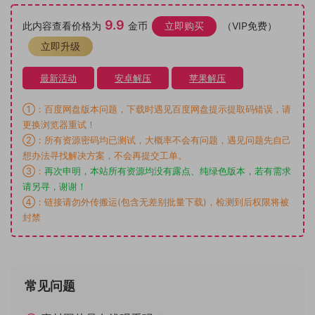
9.9
此内容查看价格为
金币
立即购买
（VIP免费）
立即升级
最新活动
安卓解压
苹果解压
①：百度网盘版本问题，下载时遇见百度网盘提示提取码错误，请
更换浏览器重试！
②：所有资源密码均已测试，大概率不会有问题，遇见问题先自己
想办法寻找解决方案，不会再提交工单。
③：
再次申明，本站所有资源均没有露点、纯绿色版本，若有需求
请另寻，谢谢！
④：链接请勿外传搬运(包含无差别批量下载)，检测到后权限将被
封禁
常见问题