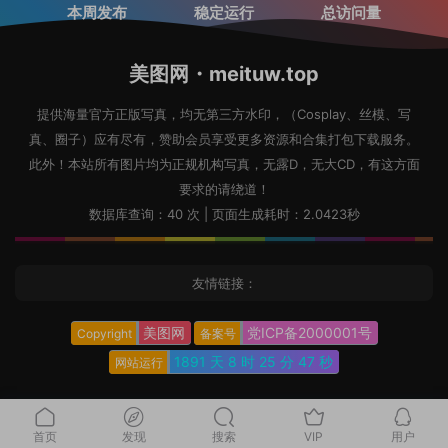
本周发布
稳定运行
总访问量
美图网・meituw.top
提供海量官方正版写真，均无第三方水印，（Cosplay、丝模、写
真、圈子）应有尽有，赞助会员享受更多资源和合集打包下载服务。
此外！本站所有图片均为正规机构写真，无露D，无大CD，有这方面
要求的请绕道！
数据库查询：40 次 | 页面生成耗时：2.0423秒
友情链接：
美图网
党ICP备2000001号
Copyright
备案号
1891 天
8 时
25 分
48 秒
网站运行
首页
发现
搜索
VIP
用户