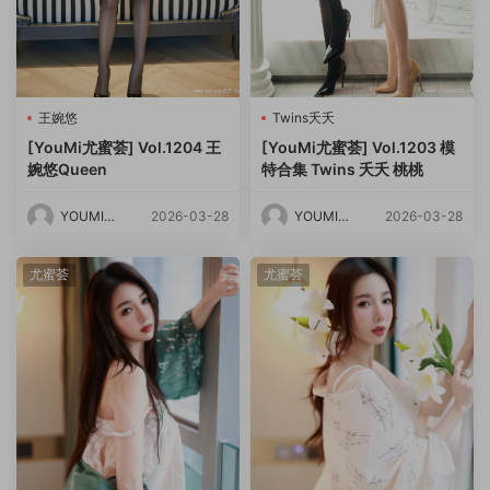
王婉悠
Twins夭夭
[YouMi尤蜜荟] Vol.1204 王
[YouMi尤蜜荟] Vol.1203 模
婉悠Queen
特合集 Twins 夭夭 桃桃
YOUMI尤
2026-03-28
YOUMI尤
2026-03-28
蜜荟
蜜荟
尤蜜荟
尤蜜荟