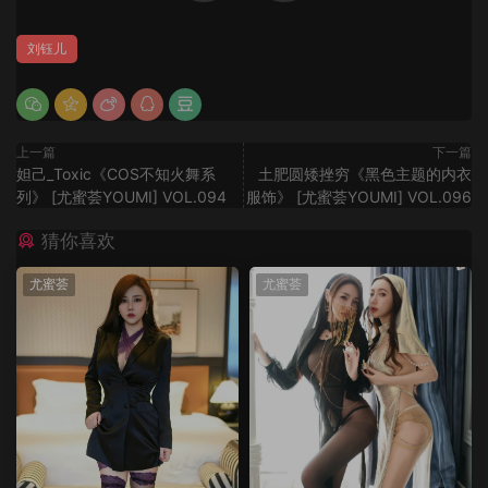
刘钰儿
上一篇
下一篇
妲己_Toxic《COS不知火舞系
土肥圆矮挫穷《黑色主题的内衣
列》 [尤蜜荟YOUMI] VOL.094
服饰》 [尤蜜荟YOUMI] VOL.096
猜你喜欢
尤蜜荟
尤蜜荟