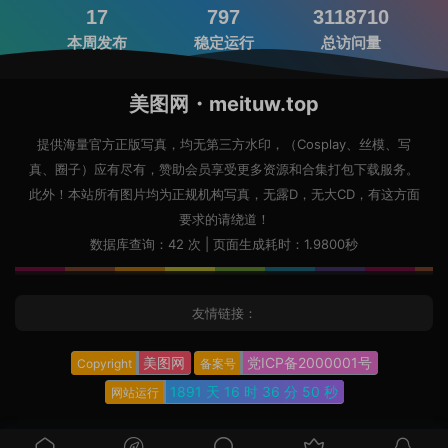
17
797
3118710
本周发布
稳定运行
总访问量
美图网・meituw.top
提供海量官方正版写真，均无第三方水印，（Cosplay、丝模、写
真、圈子）应有尽有，赞助会员享受更多资源和合集打包下载服务。
此外！本站所有图片均为正规机构写真，无露D，无大CD，有这方面
要求的请绕道！
数据库查询：42 次 | 页面生成耗时：1.9800秒
友情链接：
美图网
党ICP备2000001号
Copyright
备案号
1891 天
16 时
36 分
51 秒
网站运行