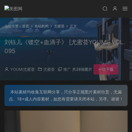
当前位置：
首页
名站机构
尤蜜荟
正文
刘钰儿《镂空+血滴子》 [尤蜜荟YOUMI] VOL.
095
YOUMI尤蜜荟
尤蜜荟
推广
共28张图片
一键下载
本站素材均收集互联网分享，只分享正规图片素材欣赏，无漏
点、18+成人内容素材，如您有需要请关闭本站，另寻。谢谢！