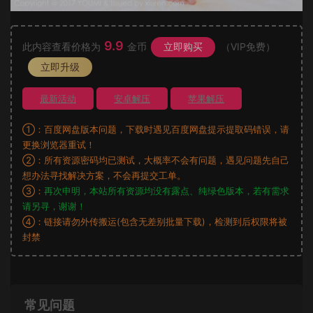
9.9
此内容查看价格为
金币
立即购买
（VIP免费）
立即升级
最新活动
安卓解压
苹果解压
①：百度网盘版本问题，下载时遇见百度网盘提示提取码错误，请
更换浏览器重试！
②：所有资源密码均已测试，大概率不会有问题，遇见问题先自己
想办法寻找解决方案，不会再提交工单。
③：
再次申明，本站所有资源均没有露点、纯绿色版本，若有需求
请另寻，谢谢！
④：链接请勿外传搬运(包含无差别批量下载)，检测到后权限将被
封禁
常见问题