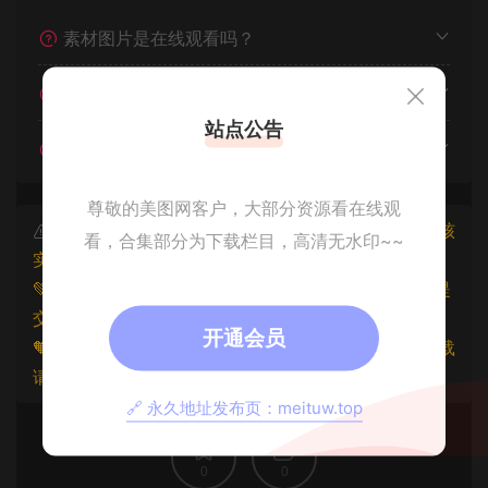
素材图片是在线观看吗？
我不会解压怎么办？
站点公告
遇见其他问题怎么办？
尊敬的美图网客户，大部分资源看在线观
本文资源仅供个人参考学习，请勿批量搬运，一经核
看，合集部分为下载栏目，高清无水印~~
实将封禁账号权限！
💚本文资源均来源网友分享，若侵犯了您的权益可以提
交工单处理。
开通会员
🧡原文链接：
https://www.znjxg.com/196.html
，转载
请注明出处。
🔗 永久地址发布页：meituw.top
0
0