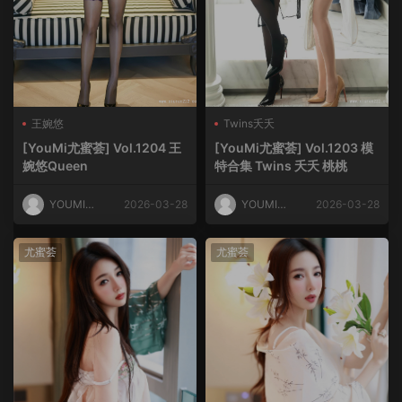
王婉悠
Twins夭夭
[YouMi尤蜜荟] Vol.1204 王
[YouMi尤蜜荟] Vol.1203 模
婉悠Queen
特合集 Twins 夭夭 桃桃
YOUMI尤
2026-03-28
YOUMI尤
2026-03-28
蜜荟
蜜荟
尤蜜荟
尤蜜荟