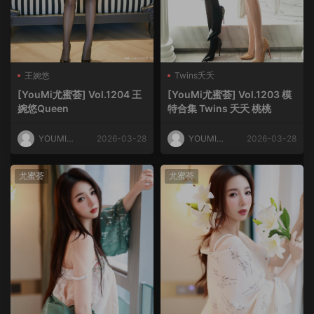
王婉悠
Twins夭夭
[YouMi尤蜜荟] Vol.1204 王
[YouMi尤蜜荟] Vol.1203 模
婉悠Queen
特合集 Twins 夭夭 桃桃
YOUMI尤
2026-03-28
YOUMI尤
2026-03-28
蜜荟
蜜荟
尤蜜荟
尤蜜荟