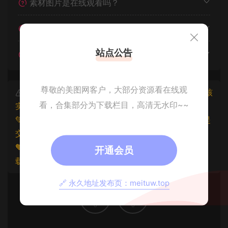
素材图片是在线观看吗？
我不会解压怎么办？
站点公告
遇见其他问题怎么办？
尊敬的美图网客户，大部分资源看在线观
本文资源仅供个人参考学习，请勿批量搬运，一经核
看，合集部分为下载栏目，高清无水印~~
实将封禁账号权限！
💚本文资源均来源网友分享，若侵犯了您的权益可以提
交工单处理。
🧡原文链接：
https://www.znjxg.com/290.html
，转
开通会员
载请注明出处。
🔗 永久地址发布页：meituw.top
0
0