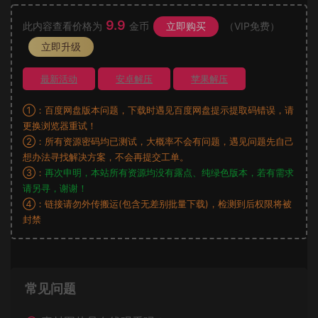
9.9
此内容查看价格为
金币
立即购买
（VIP免费）
立即升级
最新活动
安卓解压
苹果解压
①：百度网盘版本问题，下载时遇见百度网盘提示提取码错误，请
更换浏览器重试！
②：所有资源密码均已测试，大概率不会有问题，遇见问题先自己
想办法寻找解决方案，不会再提交工单。
③：
再次申明，本站所有资源均没有露点、纯绿色版本，若有需求
请另寻，谢谢！
④：链接请勿外传搬运(包含无差别批量下载)，检测到后权限将被
封禁
常见问题