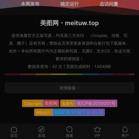
本周发布
稳定运行
总访问量
美图网・meituw.top
提供海量官方正版写真，均无第三方水印，（Cosplay、丝模、写
真、圈子）应有尽有，赞助会员享受更多资源和合集打包下载服务。
此外！本站所有图片均为正规机构写真，无露D，无大CD，有这方面
要求的请绕道！
数据库查询：42 次 | 页面生成耗时：1.6049秒
友情链接：
美图网
党ICP备2000001号
Copyright
备案号
1892 天
17 时
1 分
34 秒
网站运行
首页
发现
搜索
VIP
用户