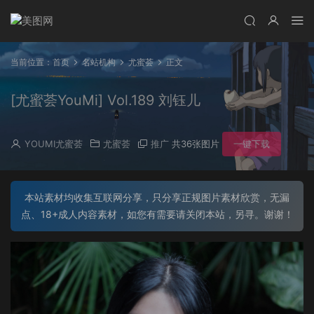
当前位置：
首页
名站机构
尤蜜荟
正文
[尤蜜荟YouMi] Vol.189 刘钰儿
YOUMI尤蜜荟
尤蜜荟
推广
共36张图片
一键下载
本站素材均收集互联网分享，只分享正规图片素材欣赏，无漏
点、18+成人内容素材，如您有需要请关闭本站，另寻。谢谢！