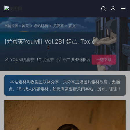
当前位置：
首页
名站机构
尤蜜荟
正文
[尤蜜荟YouMi] Vol.281 妲己_Toxic
YOUMI尤蜜荟
尤蜜荟
推广
共47张图片
一键下载
本站素材均收集互联网分享，只分享正规图片素材欣赏，无漏
点、18+成人内容素材，如您有需要请关闭本站，另寻。谢谢！