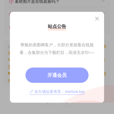
素材图片是在线观看吗？
我不会解压怎么办？
站点公告
遇见其他问题怎么办？
尊敬的美图网客户，大部分资源看在线观
本文资源仅供个人参考学习，请勿批量搬运，一经核
看，合集部分为下载栏目，高清无水印~~
实将封禁账号权限！
💚本文资源均来源网友分享，若侵犯了您的权益可以提
交工单处理。
🧡原文链接：
https://www.znjxg.com/381.html
，转载
开通会员
请注明出处。
🔗 永久地址发布页：meituw.top
0
0