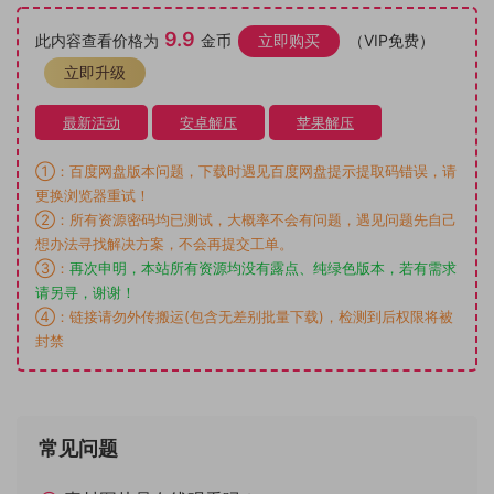
9.9
此内容查看价格为
金币
立即购买
（VIP免费）
立即升级
最新活动
安卓解压
苹果解压
①：百度网盘版本问题，下载时遇见百度网盘提示提取码错误，请
更换浏览器重试！
②：所有资源密码均已测试，大概率不会有问题，遇见问题先自己
想办法寻找解决方案，不会再提交工单。
③：
再次申明，本站所有资源均没有露点、纯绿色版本，若有需求
请另寻，谢谢！
④：链接请勿外传搬运(包含无差别批量下载)，检测到后权限将被
封禁
常见问题