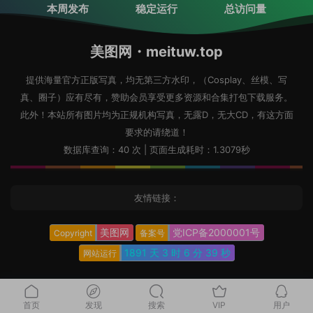
本周发布
稳定运行
总访问量
美图网・meituw.top
提供海量官方正版写真，均无第三方水印，（Cosplay、丝模、写
真、圈子）应有尽有，赞助会员享受更多资源和合集打包下载服务。
此外！本站所有图片均为正规机构写真，无露D，无大CD，有这方面
要求的请绕道！
数据库查询：40 次 | 页面生成耗时：1.3079秒
友情链接：
美图网
党ICP备2000001号
Copyright
备案号
1891 天
3 时
6 分
40 秒
网站运行
首页
发现
搜索
VIP
用户