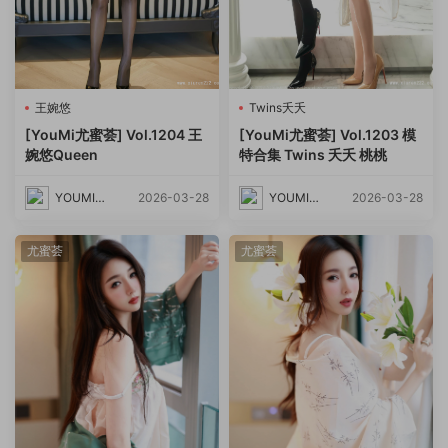
王婉悠
Twins夭夭
[YouMi尤蜜荟] Vol.1204 王
[YouMi尤蜜荟] Vol.1203 模
婉悠Queen
特合集 Twins 夭夭 桃桃
YOUMI尤
2026-03-28
YOUMI尤
2026-03-28
蜜荟
蜜荟
尤蜜荟
尤蜜荟