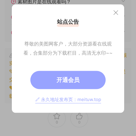
素材图片是在线观看吗？
我不会解压怎么办？
站点公告
遇见其他问题怎么办？
尊敬的美图网客户，大部分资源看在线观
看，合集部分为下载栏目，高清无水印~~
本文资源仅供个人参考学习，请勿批量搬运，一经核
实将封禁账号权限！
💚本文资源均来源网友分享，若侵犯了您的权益可以提
开通会员
交工单处理。
🧡原文链接：
https://www.znjxg.com/424.html
，转
载请注明出处。
🔗 永久地址发布页：meituw.top
0
0