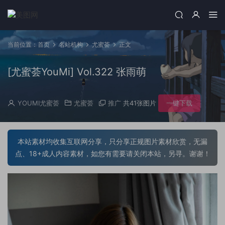
当前位置：
首页
名站机构
尤蜜荟
正文
[尤蜜荟YouMi] Vol.322 张雨萌
YOUMI尤蜜荟
尤蜜荟
推广
共41张图片
一键下载
本站素材均收集互联网分享，只分享正规图片素材欣赏，无漏
点、18+成人内容素材，如您有需要请关闭本站，另寻。谢谢！