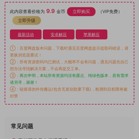
9.9
此内容查看价格为
金币
立即购买
（VIP免费）
立即升级
最新活动
安卓解压
苹果解压
①：百度网盘版本问题，下载时遇见百度网盘提示提取码错误，请
更换浏览器重试！
②：所有资源密码均已测试，大概率不会有问题，遇见问题先自己
想办法寻找解决方案，不会再提交工单。
③：
再次申明，本站所有资源均没有露点、纯绿色版本，若有需求
请另寻，谢谢！
④：链接请勿外传搬运(包含无差别批量下载)，检测到后权限将被
封禁
常见问题