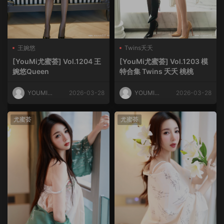
王婉悠
Twins夭夭
[YouMi尤蜜荟] Vol.1204 王
[YouMi尤蜜荟] Vol.1203 模
婉悠Queen
特合集 Twins 夭夭 桃桃
YOUMI尤
2026-03-28
YOUMI尤
2026-03-28
蜜荟
蜜荟
尤蜜荟
尤蜜荟