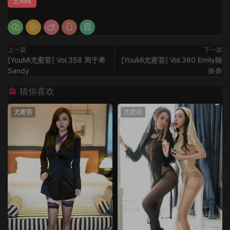
王雨纯
上一篇
下一篇
[YouMi尤蜜荟] Vol.358 周于希
[YouMi尤蜜荟] Vol.360 Emily顾
Sandy
奈奈
猜你喜欢
尤蜜荟
尤蜜荟