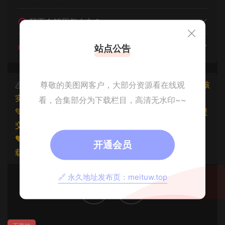
我不会解压怎么办？
遇见其他问题怎么办？
站点公告
本文资源仅供个人参考学习，请勿批量搬运，一经核
尊敬的美图网客户，大部分资源看在线观
实将封禁账号权限！
看，合集部分为下载栏目，高清无水印~~
💚本文资源均来源网友分享，若侵犯了您的权益可以提
交工单处理。
🧡原文链接：
https://www.znjxg.com/460.html
，转
开通会员
载请注明出处。
🔗 永久地址发布页：meituw.top
0
0