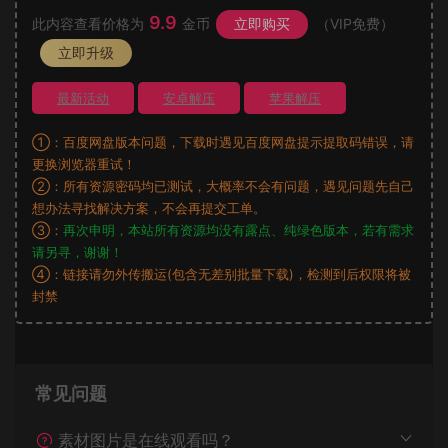
9.9
此内容查看价格为
金币
立即购买
（VIP免费）
立即升级
最新活动
安卓解压
苹果解压
①：百度网盘版本问题，下载时遇见百度网盘提示提取码错误，请
更换浏览器重试！
②：所有资源密码均已测试，大概率不会有问题，遇见问题先自己
想办法寻找解决方案，不会再提交工单。
③：
再次申明，本站所有资源均没有露点、纯绿色版本，若有需求
请另寻，谢谢！
④：链接请勿外传搬运(包含无差别批量下载)，检测到后权限将被
封禁
常见问题
素材图片是在线观看吗？