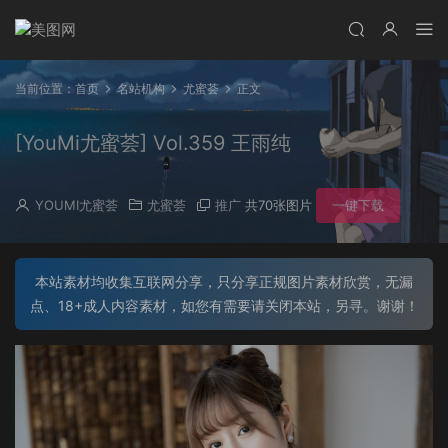
当前位置：
首页
名站机构
尤蜜荟
正文
[YouMi尤蜜荟] Vol.359 王雨纯
YOUMI尤蜜荟
尤蜜荟
推广
共70张图片
一键下载
本站素材均收集互联网分享，只分享正规图片素材欣赏，无漏
点、18+成人内容素材，如您有需要请关闭本站，另寻。谢谢！