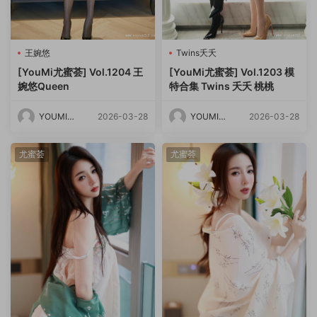
王婉悠
Twins夭夭
[YouMi尤蜜荟] Vol.1204 王
[YouMi尤蜜荟] Vol.1203 模
婉悠Queen
特合集 Twins 夭夭 桃桃
YOUMI尤
2026-03-28
YOUMI尤
2026-03-28
蜜荟
蜜荟
尤蜜荟
尤蜜荟