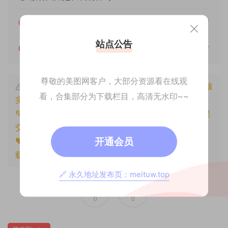
我不会解压怎么办？
站点公告
遇见其他问题怎么办？
尊敬的美图网客户，大部分资源看在线观
本文资源仅供个人参考学习，请勿批量搬运，一经核
看，合集部分为下载栏目，高清无水印~~
实将封禁账号权限！
💚本文资源均来源网友分享，若侵犯了您的权益可以提
交工单处理。
开通会员
🧡原文链接：
https://www.znjxg.com/463.html
，转
载请注明出处。
🔗 永久地址发布页：meituw.top
0
0