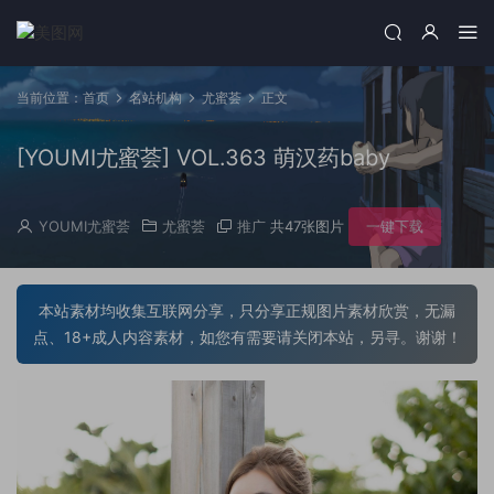
当前位置：
首页
名站机构
尤蜜荟
正文
[YOUMI尤蜜荟] VOL.363 萌汉药baby
YOUMI尤蜜荟
尤蜜荟
推广
共47张图片
一键下载
本站素材均收集互联网分享，只分享正规图片素材欣赏，无漏
点、18+成人内容素材，如您有需要请关闭本站，另寻。谢谢！