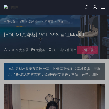
当前位置：
首页
名站机构
尤蜜荟
正文
[YOUMI尤蜜荟] VOL.396 葛征Model
YOUMI尤蜜荟
尤蜜荟
推广
共52张图片
一键下载
本站素材均收集互联网分享，只分享正规图片素材欣赏，无漏
点、18+成人内容素材，如您有需要请关闭本站，另寻。谢谢！