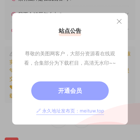
我不会解压怎么办？
遇见其他问题怎么办？
站点公告
尊敬的美图网客户，大部分资源看在线观
本文资源仅供个人参考学习，请勿批量搬运，一经核
实将封禁账号权限！
看，合集部分为下载栏目，高清无水印~~
💚本文资源均来源网友分享，若侵犯了您的权益可以提
交工单处理。
🧡原文链接：
https://www.znjxg.com/513.html
，转
开通会员
载请注明出处。
🔗 永久地址发布页：meituw.top
0
0