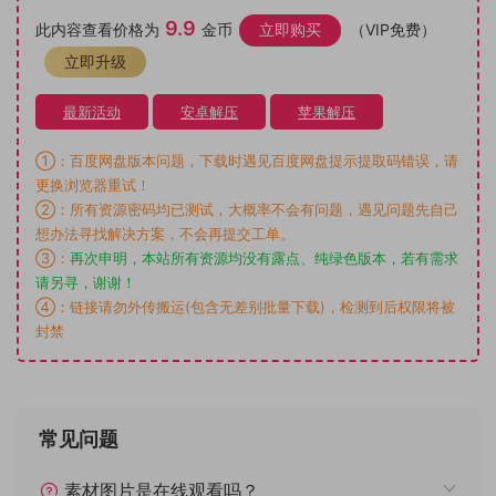
9.9
此内容查看价格为
金币
立即购买
（VIP免费）
立即升级
最新活动
安卓解压
苹果解压
①：百度网盘版本问题，下载时遇见百度网盘提示提取码错误，请
更换浏览器重试！
②：所有资源密码均已测试，大概率不会有问题，遇见问题先自己
想办法寻找解决方案，不会再提交工单。
③：
再次申明，本站所有资源均没有露点、纯绿色版本，若有需求
请另寻，谢谢！
④：链接请勿外传搬运(包含无差别批量下载)，检测到后权限将被
封禁
常见问题
素材图片是在线观看吗？