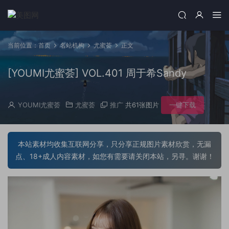
当前位置：
首页
名站机构
尤蜜荟
正文
[YOUMI尤蜜荟] VOL.401 周于希Sandy
YOUMI尤蜜荟
尤蜜荟
推广
共61张图片
一键下载
本站素材均收集互联网分享，只分享正规图片素材欣赏，无漏
点、18+成人内容素材，如您有需要请关闭本站，另寻。谢谢！