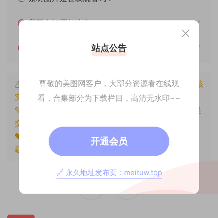
我不会解压怎么办？
站点公告
遇见其他问题怎么办？
尊敬的美图网客户，大部分资源看在线观
本文资源仅供个人参考学习，请勿批量搬运，一经核
实将封禁账号权限！
看，合集部分为下载栏目，高清无水印~~
💚本文资源均来源网友分享，若侵犯了您的权益可以提
交工单处理。
🧡原文链接：
https://www.znjxg.com/518.html
，转
开通会员
载请注明出处。
🔗 永久地址发布页：meituw.top
0
0