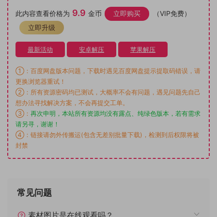
9.9
此内容查看价格为
金币
立即购买
（VIP免费）
立即升级
最新活动
安卓解压
苹果解压
①：百度网盘版本问题，下载时遇见百度网盘提示提取码错误，请
更换浏览器重试！
②：所有资源密码均已测试，大概率不会有问题，遇见问题先自己
想办法寻找解决方案，不会再提交工单。
③：
再次申明，本站所有资源均没有露点、纯绿色版本，若有需求
请另寻，谢谢！
④：链接请勿外传搬运(包含无差别批量下载)，检测到后权限将被
封禁
常见问题
素材图片是在线观看吗？