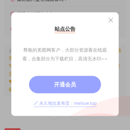
我不会解压怎么办？
站点公告
遇见其他问题怎么办？
尊敬的美图网客户，大部分资源看在线观
本文资源仅供个人参考学习，请勿批量搬运，一经核
实将封禁账号权限！
看，合集部分为下载栏目，高清无水印~~
💚本文资源均来源网友分享，若侵犯了您的权益可以提
交工单处理。
🧡原文链接：
https://www.znjxg.com/540.html
，转
开通会员
载请注明出处。
🔗 永久地址发布页：meituw.top
0
0