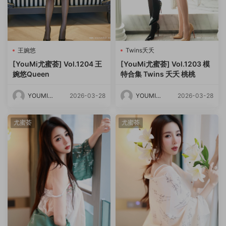
王婉悠
Twins夭夭
[YouMi尤蜜荟] Vol.1204 王
[YouMi尤蜜荟] Vol.1203 模
婉悠Queen
特合集 Twins 夭夭 桃桃
YOUMI尤
2026-03-28
YOUMI尤
2026-03-28
蜜荟
蜜荟
尤蜜荟
尤蜜荟