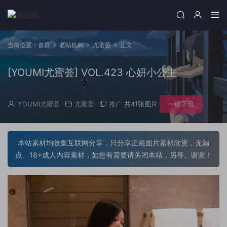
当前位置：
首页
名站机构
尤蜜荟
正文
[YOUMI尤蜜荟] VOL.423 心妍小公主
YOUMI尤蜜荟
尤蜜荟
推广
共41张图片
一键下载
本站素材均收集互联网分享，只分享正规图片素材欣赏，无漏
点、18+成人内容素材，如您有需要请关闭本站，另寻。谢谢！