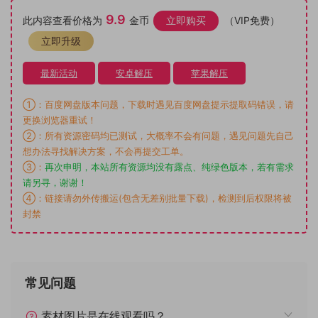
9.9
此内容查看价格为
金币
立即购买
（VIP免费）
立即升级
最新活动
安卓解压
苹果解压
①：百度网盘版本问题，下载时遇见百度网盘提示提取码错误，请
更换浏览器重试！
②：所有资源密码均已测试，大概率不会有问题，遇见问题先自己
想办法寻找解决方案，不会再提交工单。
③：
再次申明，本站所有资源均没有露点、纯绿色版本，若有需求
请另寻，谢谢！
④：链接请勿外传搬运(包含无差别批量下载)，检测到后权限将被
封禁
常见问题
素材图片是在线观看吗？