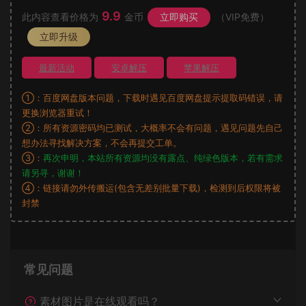
9.9
此内容查看价格为
金币
立即购买
（VIP免费）
立即升级
最新活动
安卓解压
苹果解压
①：百度网盘版本问题，下载时遇见百度网盘提示提取码错误，请
更换浏览器重试！
②：所有资源密码均已测试，大概率不会有问题，遇见问题先自己
想办法寻找解决方案，不会再提交工单。
③：
再次申明，本站所有资源均没有露点、纯绿色版本，若有需求
请另寻，谢谢！
④：链接请勿外传搬运(包含无差别批量下载)，检测到后权限将被
封禁
常见问题
素材图片是在线观看吗？