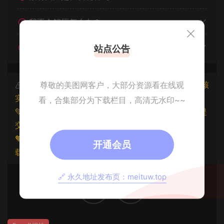
我不会解压怎么办？
遇见其他问题怎么办？
站点公告
尊敬的美图网客户，大部分资源看在线观
本文资源仅供个人参考学习，请勿批量搬运，一经核
实将封禁账号权限！
看，合集部分为下载栏目，高清无水印~~
💚本文资源均来源网友分享，若侵犯了您的权益可以提
交工单处理。
🧡原文链接：
https://www.znjxg.com/568.html
，转
开通会员
载请注明出处。
🔗 永久地址发布页：meituw.top
0
0