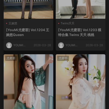
王婉悠
Twins夭夭
[YouMi尤蜜荟] Vol.1204 王
[YouMi尤蜜荟] Vol.1203 模
婉悠Queen
特合集 Twins 夭夭 桃桃
YOUMI尤
2026-03-28
YOUMI尤
2026-03-28
蜜荟
蜜荟
尤蜜荟
尤蜜荟