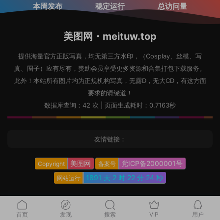
本周发布
稳定运行
总访问量
美图网・meituw.top
提供海量官方正版写真，均无第三方水印，（Cosplay、丝模、写
真、圈子）应有尽有，赞助会员享受更多资源和合集打包下载服务。
此外！本站所有图片均为正规机构写真，无露D，无大CD，有这方面
要求的请绕道！
数据库查询：42 次 | 页面生成耗时：0.7163秒
友情链接：
美图网
党ICP备2000001号
Copyright
备案号
1891 天
2 时
22 分
26 秒
网站运行
首页
发现
搜索
VIP
用户