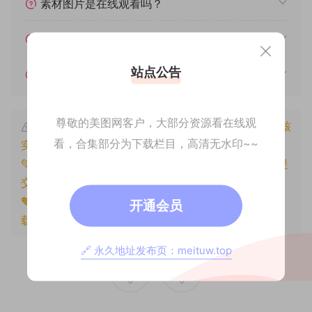
素材图片是在线观看吗？
我不会解压怎么办？
站点公告
遇见其他问题怎么办？
尊敬的美图网客户，大部分资源看在线观
本文资源仅供个人参考学习，请勿批量搬运，一经核
看，合集部分为下载栏目，高清无水印~~
实将封禁账号权限！
💚本文资源均来源网友分享，若侵犯了您的权益可以提
交工单处理。
🧡原文链接：
https://www.znjxg.com/600.html
，转
开通会员
载请注明出处。
🔗 永久地址发布页：meituw.top
0
0