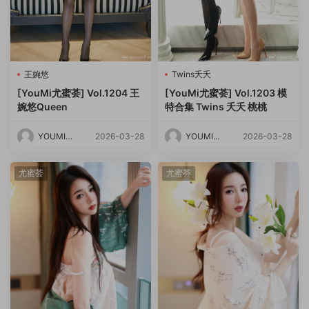
王婉悠
Twins夭夭
[YouMi尤蜜荟] Vol.1204 王
[YouMi尤蜜荟] Vol.1203 模
婉悠Queen
特合集 Twins 夭夭 桃桃
YOUMI尤
2026-03-28
YOUMI尤
2026-03-28
蜜荟
蜜荟
尤蜜荟
尤蜜荟