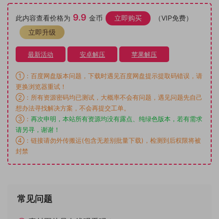
9.9
此内容查看价格为
金币
立即购买
（VIP免费）
立即升级
最新活动
安卓解压
苹果解压
①：百度网盘版本问题，下载时遇见百度网盘提示提取码错误，请
更换浏览器重试！
②：所有资源密码均已测试，大概率不会有问题，遇见问题先自己
想办法寻找解决方案，不会再提交工单。
③：
再次申明，本站所有资源均没有露点、纯绿色版本，若有需求
请另寻，谢谢！
④：链接请勿外传搬运(包含无差别批量下载)，检测到后权限将被
封禁
常见问题