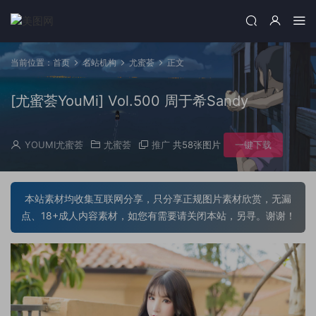
当前位置：
首页
名站机构
尤蜜荟
正文
[尤蜜荟YouMi] Vol.500 周于希Sandy
YOUMI尤蜜荟
尤蜜荟
推广
共58张图片
一键下载
本站素材均收集互联网分享，只分享正规图片素材欣赏，无漏
点、18+成人内容素材，如您有需要请关闭本站，另寻。谢谢！