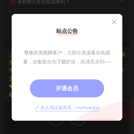
素材图片是在线观看吗？
我不会解压怎么办？
站点公告
遇见其他问题怎么办？
尊敬的美图网客户，大部分资源看在线观
本文资源仅供个人参考学习，请勿批量搬运，一经核
看，合集部分为下载栏目，高清无水印~~
实将封禁账号权限！
💚本文资源均来源网友分享，若侵犯了您的权益可以提
交工单处理。
🧡原文链接：
https://www.znjxg.com/635.html
，转
开通会员
载请注明出处。
🔗 永久地址发布页：meituw.top
0
0