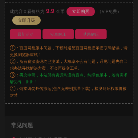
9.9
此内容查看价格为
金币
立即购买
（VIP免费）
立即升级
最新活动
安卓解压
苹果解压
①：百度网盘版本问题，下载时遇见百度网盘提示提取码错误，请
更换浏览器重试！
②：所有资源密码均已测试，大概率不会有问题，遇见问题先自己
想办法寻找解决方案，不会再提交工单。
③：
再次申明，本站所有资源均没有露点、纯绿色版本，若有需求
请另寻，谢谢！
④：链接请勿外传搬运(包含无差别批量下载)，检测到后权限将被
封禁
常见问题