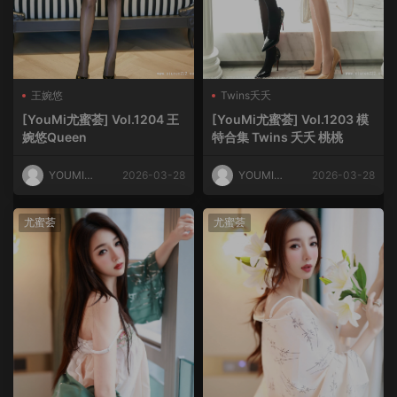
王婉悠
Twins夭夭
[YouMi尤蜜荟] Vol.1204 王
[YouMi尤蜜荟] Vol.1203 模
婉悠Queen
特合集 Twins 夭夭 桃桃
YOUMI尤
2026-03-28
YOUMI尤
2026-03-28
蜜荟
蜜荟
尤蜜荟
尤蜜荟