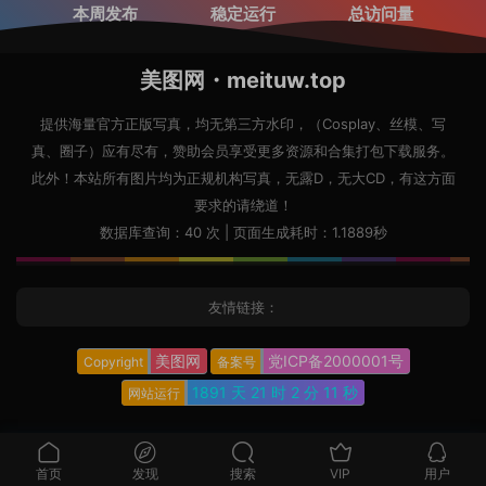
本周发布
稳定运行
总访问量
美图网・meituw.top
提供海量官方正版写真，均无第三方水印，（Cosplay、丝模、写
真、圈子）应有尽有，赞助会员享受更多资源和合集打包下载服务。
此外！本站所有图片均为正规机构写真，无露D，无大CD，有这方面
要求的请绕道！
数据库查询：40 次 | 页面生成耗时：1.1889秒
友情链接：
美图网
党ICP备2000001号
Copyright
备案号
1891 天
21 时
2 分
12 秒
网站运行
首页
发现
搜索
VIP
用户