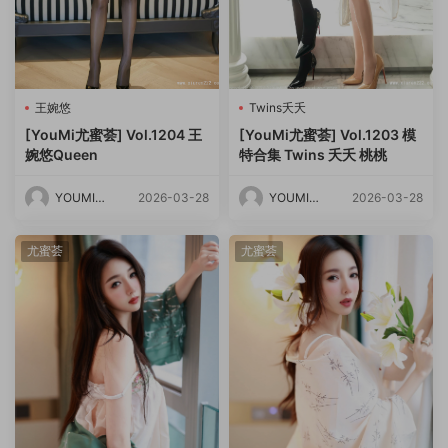
王婉悠
Twins夭夭
[YouMi尤蜜荟] Vol.1204 王
[YouMi尤蜜荟] Vol.1203 模
婉悠Queen
特合集 Twins 夭夭 桃桃
YOUMI尤
2026-03-28
YOUMI尤
2026-03-28
蜜荟
蜜荟
尤蜜荟
尤蜜荟