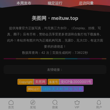
本周发布
稳定运行
总访问量
美图网・meituw.top
提供海量官方正版写真，均无第三方水印，（Cosplay、丝模、写
真、圈子）应有尽有，赞助会员享受更多资源和合集打包下载服务。
此外！本站所有图片均为正规机构写真，无露D，无大CD，有这方面
要求的请绕道！
数据库查询：42 次 | 页面生成耗时：7.3622秒
友情链接：
美图网
党ICP备2000001号
Copyright
备案号
1894 天
4 时
36 分
33 秒
网站运行
首页
发现
搜索
VIP
用户