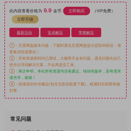
9.9
此内容查看价格为
金币
立即购买
（VIP免费）
立即升级
最新活动
安卓解压
苹果解压
①：百度网盘版本问题，下载时遇见百度网盘提示提取码错误，请
更换浏览器重试！
②：所有资源密码均已测试，大概率不会有问题，遇见问题先自己
想办法寻找解决方案，不会再提交工单。
③：
再次申明，本站所有资源均没有露点、纯绿色版本，若有需求
请另寻，谢谢！
④：链接请勿外传搬运(包含无差别批量下载)，检测到后权限将被
封禁
常见问题