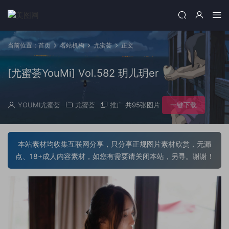
当前位置：
首页
名站机构
尤蜜荟
正文
[尤蜜荟YouMi] Vol.582 玥儿玥er
YOUMI尤蜜荟
尤蜜荟
推广
共95张图片
一键下载
本站素材均收集互联网分享，只分享正规图片素材欣赏，无漏
点、18+成人内容素材，如您有需要请关闭本站，另寻。谢谢！