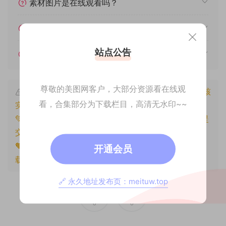
素材图片是在线观看吗？
我不会解压怎么办？
站点公告
遇见其他问题怎么办？
尊敬的美图网客户，大部分资源看在线观
本文资源仅供个人参考学习，请勿批量搬运，一经核
看，合集部分为下载栏目，高清无水印~~
实将封禁账号权限！
💚本文资源均来源网友分享，若侵犯了您的权益可以提
交工单处理。
🧡原文链接：
https://www.znjxg.com/682.html
，转
开通会员
载请注明出处。
🔗 永久地址发布页：meituw.top
0
0