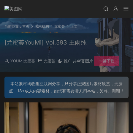
当前位置：
首页
名站机构
尤蜜荟
正文
[尤蜜荟YouMi] Vol.593 王雨纯
YOUMI尤蜜荟
尤蜜荟
推广
共48张图片
一键下载
本站素材均收集互联网分享，只分享正规图片素材欣赏，无漏
点、18+成人内容素材，如您有需要请关闭本站，另寻。谢谢！