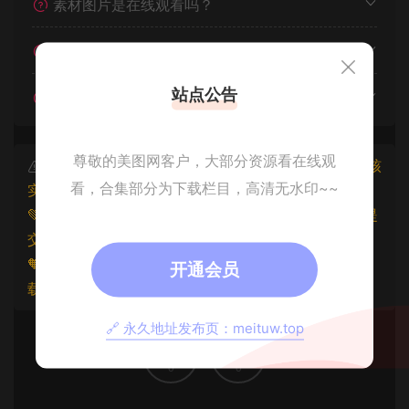
素材图片是在线观看吗？
我不会解压怎么办？
站点公告
遇见其他问题怎么办？
尊敬的美图网客户，大部分资源看在线观
本文资源仅供个人参考学习，请勿批量搬运，一经核
看，合集部分为下载栏目，高清无水印~~
实将封禁账号权限！
💚本文资源均来源网友分享，若侵犯了您的权益可以提
交工单处理。
🧡原文链接：
https://www.znjxg.com/694.html
，转
开通会员
载请注明出处。
🔗 永久地址发布页：meituw.top
0
0