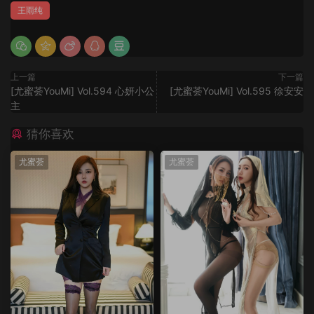
王雨纯
上一篇
下一篇
[尤蜜荟YouMi] Vol.594 心妍小公
[尤蜜荟YouMi] Vol.595 徐安安
主
猜你喜欢
尤蜜荟
尤蜜荟