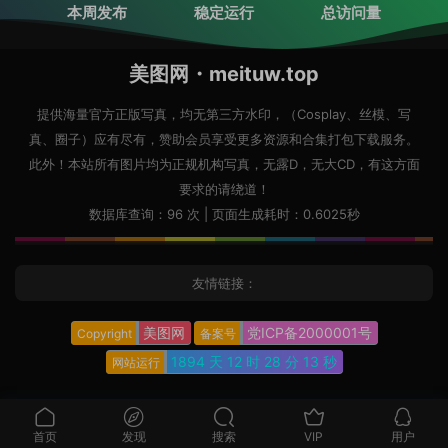
本周发布
稳定运行
总访问量
美图网・meituw.top
提供海量官方正版写真，均无第三方水印，（Cosplay、丝模、写
真、圈子）应有尽有，赞助会员享受更多资源和合集打包下载服务。
此外！本站所有图片均为正规机构写真，无露D，无大CD，有这方面
要求的请绕道！
数据库查询：96 次 | 页面生成耗时：0.6025秒
友情链接：
美图网
党ICP备2000001号
Copyright
备案号
1894 天
12 时
28 分
14 秒
网站运行
首页
发现
搜索
VIP
用户