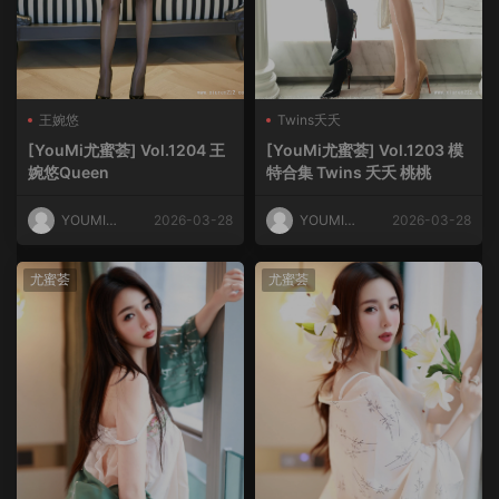
王婉悠
Twins夭夭
[YouMi尤蜜荟] Vol.1204 王
[YouMi尤蜜荟] Vol.1203 模
婉悠Queen
特合集 Twins 夭夭 桃桃
YOUMI尤
2026-03-28
YOUMI尤
2026-03-28
蜜荟
蜜荟
尤蜜荟
尤蜜荟