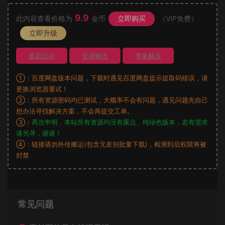
9.9
此内容查看价格为
金币
立即购买
（VIP免费）
立即升级
最新活动
安卓解压
苹果解压
①：百度网盘版本问题，下载时遇见百度网盘提示提取码错误，请
更换浏览器重试！
②：所有资源密码均已测试，大概率不会有问题，遇见问题先自己
想办法寻找解决方案，不会再提交工单。
③：
再次申明，本站所有资源均没有露点、纯绿色版本，若有需求
请另寻，谢谢！
④：链接请勿外传搬运(包含无差别批量下载)，检测到后权限将被
封禁
常见问题