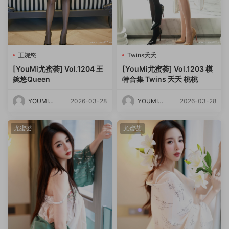
王婉悠
Twins夭夭
[YouMi尤蜜荟] Vol.1204 王
[YouMi尤蜜荟] Vol.1203 模
婉悠Queen
特合集 Twins 夭夭 桃桃
YOUMI尤
2026-03-28
YOUMI尤
2026-03-28
蜜荟
蜜荟
尤蜜荟
尤蜜荟