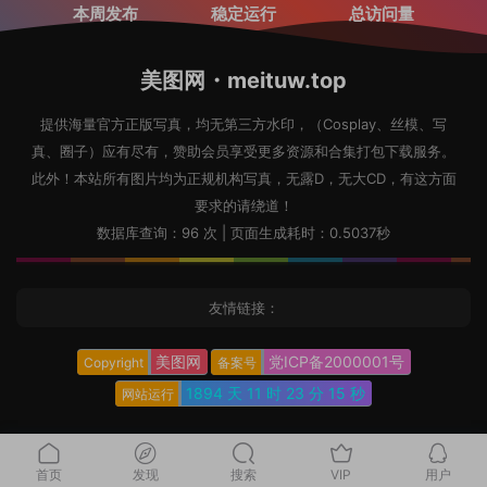
本周发布
稳定运行
总访问量
美图网・meituw.top
提供海量官方正版写真，均无第三方水印，（Cosplay、丝模、写
真、圈子）应有尽有，赞助会员享受更多资源和合集打包下载服务。
此外！本站所有图片均为正规机构写真，无露D，无大CD，有这方面
要求的请绕道！
数据库查询：96 次 | 页面生成耗时：0.5037秒
友情链接：
美图网
党ICP备2000001号
Copyright
备案号
1894 天
11 时
23 分
16 秒
网站运行
首页
发现
搜索
VIP
用户