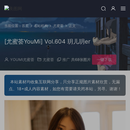
当前位置：
首页
名站机构
尤蜜荟
正文
[尤蜜荟YouMi] Vol.604 玥儿玥er
YOUMI尤蜜荟
尤蜜荟
推广
共68张图片
一键下载
本站素材均收集互联网分享，只分享正规图片素材欣赏，无漏
点、18+成人内容素材，如您有需要请关闭本站，另寻。谢谢！