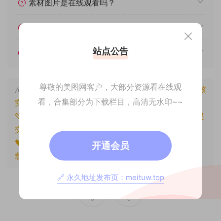
素材图片是在线观看吗？
我不会解压怎么办？
站点公告
遇见其他问题怎么办？
尊敬的美图网客户，大部分资源看在线观
本文资源仅供个人参考学习，请勿批量搬运，一经核
看，合集部分为下载栏目，高清无水印~~
实将封禁账号权限！
💚本文资源均来源网友分享，若侵犯了您的权益可以提
交工单处理。
🧡原文链接：
https://www.znjxg.com/703.html
，转
开通会员
载请注明出处。
🔗 永久地址发布页：meituw.top
0
0