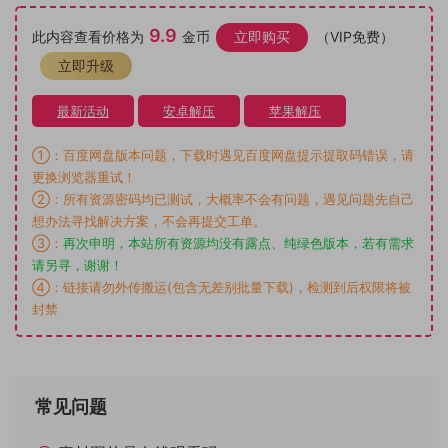
9.9
此内容查看价格为
金币
立即购买
（VIP免费）
立即升级
最新活动
安卓解压
苹果解压
①：百度网盘版本问题，下载时遇见百度网盘提示提取码错误，请
更换浏览器重试！
②：所有资源密码均已测试，大概率不会有问题，遇见问题先自己
想办法寻找解决方案，不会再提交工单。
③：
再次申明，本站所有资源均没有露点、纯绿色版本，若有需求
请另寻，谢谢！
④：链接请勿外传搬运(包含无差别批量下载)，检测到后权限将被
封禁
常见问题