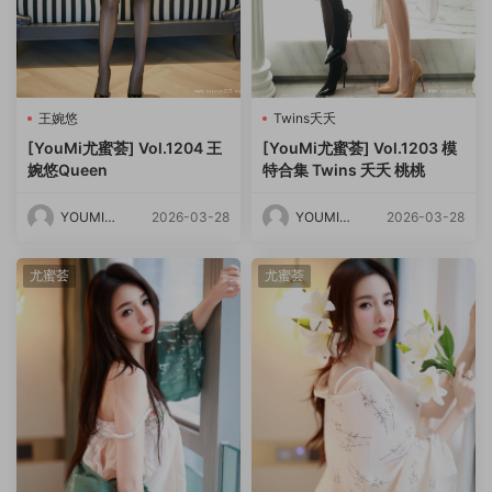
王婉悠
Twins夭夭
[YouMi尤蜜荟] Vol.1204 王
[YouMi尤蜜荟] Vol.1203 模
婉悠Queen
特合集 Twins 夭夭 桃桃
YOUMI尤
2026-03-28
YOUMI尤
2026-03-28
蜜荟
蜜荟
尤蜜荟
尤蜜荟