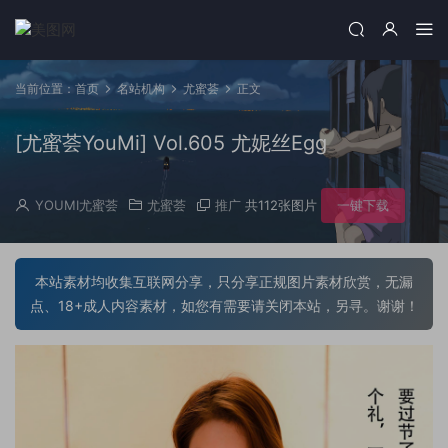
当前位置：
首页
名站机构
尤蜜荟
正文
[尤蜜荟YouMi] Vol.605 尤妮丝Egg
YOUMI尤蜜荟
尤蜜荟
推广
共112张图片
一键下载
本站素材均收集互联网分享，只分享正规图片素材欣赏，无漏
点、18+成人内容素材，如您有需要请关闭本站，另寻。谢谢！