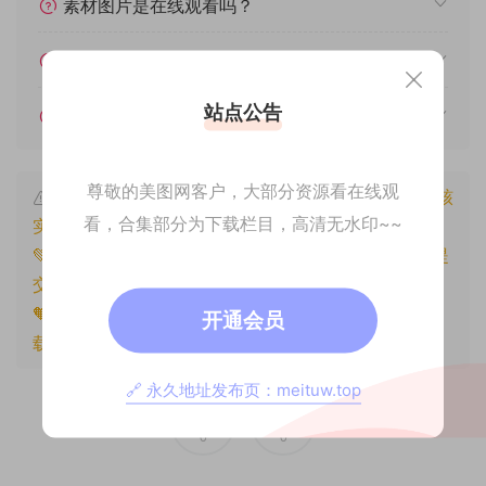
素材图片是在线观看吗？
我不会解压怎么办？
站点公告
遇见其他问题怎么办？
尊敬的美图网客户，大部分资源看在线观
本文资源仅供个人参考学习，请勿批量搬运，一经核
看，合集部分为下载栏目，高清无水印~~
实将封禁账号权限！
💚本文资源均来源网友分享，若侵犯了您的权益可以提
交工单处理。
🧡原文链接：
https://www.znjxg.com/705.html
，转
开通会员
载请注明出处。
🔗 永久地址发布页：meituw.top
0
0