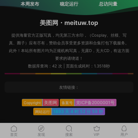
本周发布
稳定运行
总访问量
美图网・meituw.top
提供海量官方正版写真，均无第三方水印，（Cosplay、丝模、写
真、圈子）应有尽有，赞助会员享受更多资源和合集打包下载服务。
此外！本站所有图片均为正规机构写真，无露D，无大CD，有这方面
要求的请绕道！
数据库查询：42 次 | 页面生成耗时：1.3518秒
友情链接：
美图网
党ICP备2000001号
Copyright
备案号
1893 天
4 时
53 分
0 秒
网站运行
首页
发现
搜索
VIP
用户