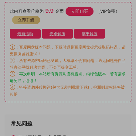
9.9
此内容查看价格为
金币
立即购买
（VIP免费）
立即升级
最新活动
安卓解压
苹果解压
①：百度网盘版本问题，下载时遇见百度网盘提示提取码错误，请
更换浏览器重试！
②：所有资源密码均已测试，大概率不会有问题，遇见问题先自己
想办法寻找解决方案，不会再提交工单。
③：
再次申明，本站所有资源均没有露点、纯绿色版本，若有需求
请另寻，谢谢！
④：链接请勿外传搬运(包含无差别批量下载)，检测到后权限将被
封禁
常见问题