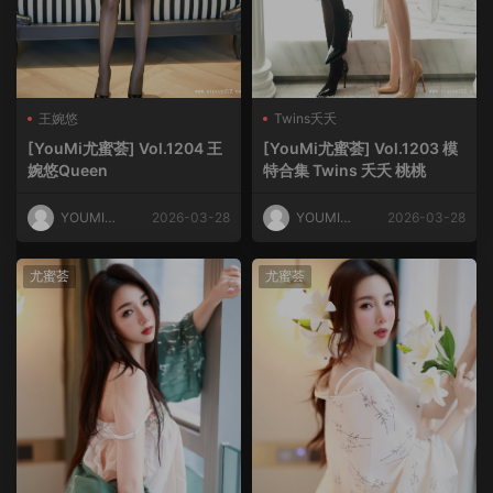
王婉悠
Twins夭夭
[YouMi尤蜜荟] Vol.1204 王
[YouMi尤蜜荟] Vol.1203 模
婉悠Queen
特合集 Twins 夭夭 桃桃
YOUMI尤
2026-03-28
YOUMI尤
2026-03-28
蜜荟
蜜荟
尤蜜荟
尤蜜荟