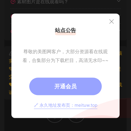
素材图片是在线观看吗？
我不会解压怎么办？
站点公告
遇见其他问题怎么办？
尊敬的美图网客户，大部分资源看在线观
本文资源仅供个人参考学习，请勿批量搬运，一经核
看，合集部分为下载栏目，高清无水印~~
实将封禁账号权限！
💚本文资源均来源网友分享，若侵犯了您的权益可以提
交工单处理。
🧡原文链接：
https://www.znjxg.com/718.html
，转载
开通会员
请注明出处。
🔗 永久地址发布页：meituw.top
0
0