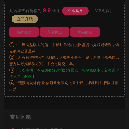
9.9
此内容查看价格为
金币
立即购买
（VIP免费）
立即升级
最新活动
安卓解压
苹果解压
①：百度网盘版本问题，下载时遇见百度网盘提示提取码错误，请
更换浏览器重试！
②：所有资源密码均已测试，大概率不会有问题，遇见问题先自己
想办法寻找解决方案，不会再提交工单。
③：
再次申明，本站所有资源均没有露点、纯绿色版本，若有需求
请另寻，谢谢！
④：链接请勿外传搬运(包含无差别批量下载)，检测到后权限将被
封禁
常见问题