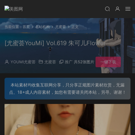
当前位置：
首页
名站机构
尤蜜荟
正文
[尤蜜荟YouMi] Vol.619 朱可儿Flower
YOUMI尤蜜荟
尤蜜荟
推广
共52张图片
一键下载
本站素材均收集互联网分享，只分享正规图片素材欣赏，无漏
点、18+成人内容素材，如您有需要请关闭本站，另寻。谢谢！