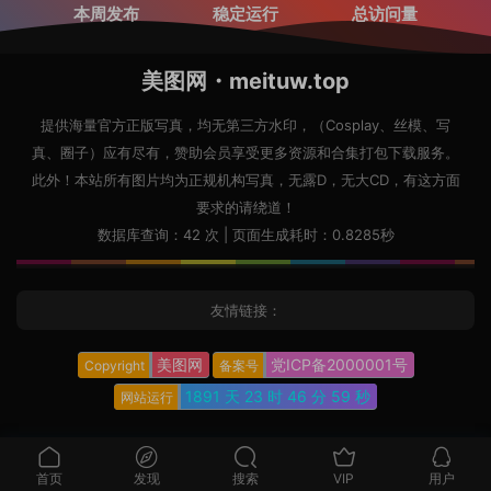
本周发布
稳定运行
总访问量
美图网・meituw.top
提供海量官方正版写真，均无第三方水印，（Cosplay、丝模、写
真、圈子）应有尽有，赞助会员享受更多资源和合集打包下载服务。
此外！本站所有图片均为正规机构写真，无露D，无大CD，有这方面
要求的请绕道！
数据库查询：42 次 | 页面生成耗时：0.8285秒
友情链接：
美图网
党ICP备2000001号
Copyright
备案号
1891 天
23 时
47 分
0 秒
网站运行
首页
发现
搜索
VIP
用户