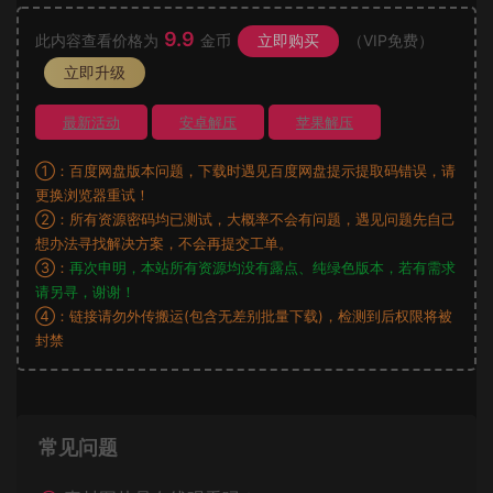
9.9
此内容查看价格为
金币
立即购买
（VIP免费）
立即升级
最新活动
安卓解压
苹果解压
①：百度网盘版本问题，下载时遇见百度网盘提示提取码错误，请
更换浏览器重试！
②：所有资源密码均已测试，大概率不会有问题，遇见问题先自己
想办法寻找解决方案，不会再提交工单。
③：
再次申明，本站所有资源均没有露点、纯绿色版本，若有需求
请另寻，谢谢！
④：链接请勿外传搬运(包含无差别批量下载)，检测到后权限将被
封禁
常见问题