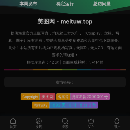
本周发布
稳定运行
总访问量
美图网・meituw.top
提供海量官方正版写真，均无第三方水印，（Cosplay、丝模、写
真、圈子）应有尽有，赞助会员享受更多资源和合集打包下载服务。
此外！本站所有图片均为正规机构写真，无露D，无大CD，有这方面
要求的请绕道！
数据库查询：42 次 | 页面生成耗时：1.7414秒
友情链接：
美图网
党ICP备2000001号
Copyright
备案号
1892 天
16 时
18 分
3 秒
网站运行
首页
发现
搜索
VIP
用户