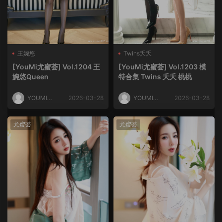
王婉悠
Twins夭夭
[YouMi尤蜜荟] Vol.1204 王
[YouMi尤蜜荟] Vol.1203 模
婉悠Queen
特合集 Twins 夭夭 桃桃
YOUMI尤
2026-03-28
YOUMI尤
2026-03-28
蜜荟
蜜荟
尤蜜荟
尤蜜荟