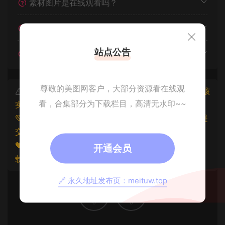
素材图片是在线观看吗？
我不会解压怎么办？
站点公告
遇见其他问题怎么办？
尊敬的美图网客户，大部分资源看在线观
本文资源仅供个人参考学习，请勿批量搬运，一经核
看，合集部分为下载栏目，高清无水印~~
实将封禁账号权限！
💚本文资源均来源网友分享，若侵犯了您的权益可以提
交工单处理。
🧡原文链接：
https://www.znjxg.com/800.html
，转
开通会员
载请注明出处。
🔗 永久地址发布页：meituw.top
0
0