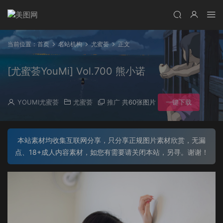
当前位置：
首页
名站机构
尤蜜荟
正文
[尤蜜荟YouMi] Vol.700 熊小诺
YOUMI尤蜜荟
尤蜜荟
推广
共60张图片
一键下载
本站素材均收集互联网分享，只分享正规图片素材欣赏，无漏
点、18+成人内容素材，如您有需要请关闭本站，另寻。谢谢！