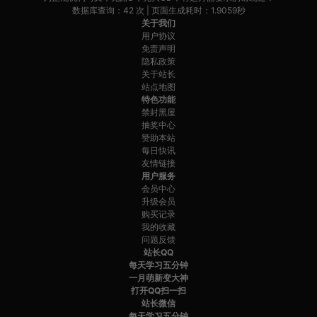
数据库查询：42 次 | 页面生成耗时：1.9059秒
关于我们
用户协议
免责声明
隐私政策
关于站长
站点地图
特色功能
禁封黑屋
抽奖中心
赞助本站
每日快讯
友情链接
用户服务
会员中心
升级会员
购买记录
我的收藏
问题反馈
站长QQ
每天学习五分钟
一月萌新变大神
打开QQ扫一扫
站长微信
每天学习五分钟