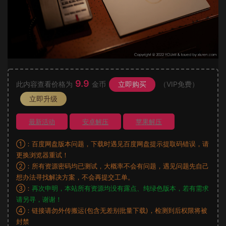
9.9
此内容查看价格为
金币
立即购买
（VIP免费）
立即升级
最新活动
安卓解压
苹果解压
①：百度网盘版本问题，下载时遇见百度网盘提示提取码错误，请
更换浏览器重试！
②：所有资源密码均已测试，大概率不会有问题，遇见问题先自己
想办法寻找解决方案，不会再提交工单。
③：
再次申明，本站所有资源均没有露点、纯绿色版本，若有需求
请另寻，谢谢！
④：链接请勿外传搬运(包含无差别批量下载)，检测到后权限将被
封禁