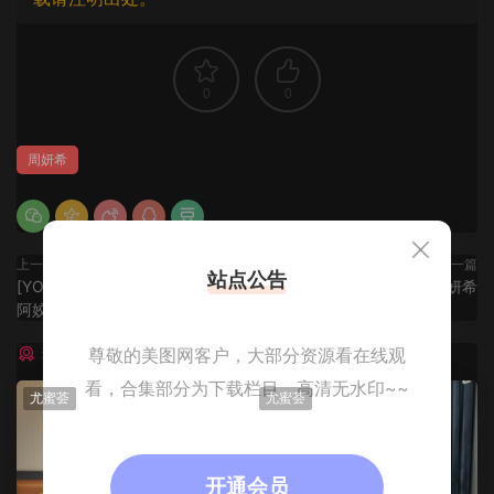
0
0
周妍希
上一篇
下一篇
站点公告
[YOUMI尤蜜荟] VOL.823 laura
[YOUMI尤蜜荟] VOL.817 周妍希
阿姣 吊带裙美腿
猜你喜欢
尊敬的美图网客户，大部分资源看在线观
看，合集部分为下载栏目，高清无水印~~
尤蜜荟
尤蜜荟
开通会员