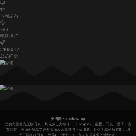
14
本周发布
798
稳定运行
3162947
总访问量
美图网・meituw.top
提供海量官方正版写真，均无第三方水印，（Cosplay、丝模、写真、圈子）应
有尽有，赞助会员享受更多资源和合集打包下载服务。此外！本站所有图片均
为正规机构写真，无露D，无大CD，有这方面要求的请绕道！