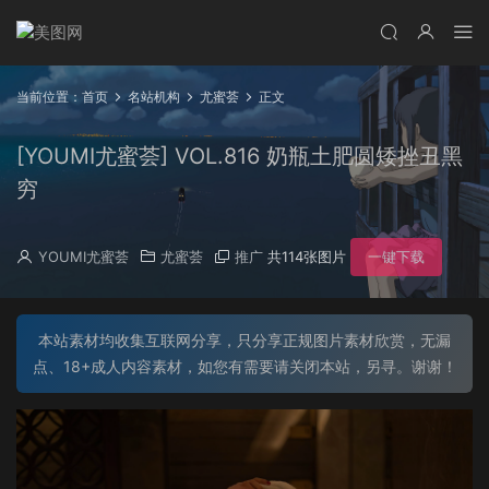
当前位置：
首页
名站机构
尤蜜荟
正文
[YOUMI尤蜜荟] VOL.816 奶瓶土肥圆矮挫丑黑
穷
YOUMI尤蜜荟
尤蜜荟
推广
共114张图片
一键下载
本站素材均收集互联网分享，只分享正规图片素材欣赏，无漏
点、18+成人内容素材，如您有需要请关闭本站，另寻。谢谢！