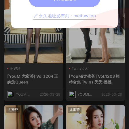
🔗 永久地址发布页：meituw.top
王婉悠
Twins夭夭
[YouMi尤蜜荟] Vol.1204 王
[YouMi尤蜜荟] Vol.1203 模
婉悠Queen
特合集 Twins 夭夭 桃桃
YOUMI尤
2026-03-28
YOUMI尤
2026-03-28
蜜荟
蜜荟
尤蜜荟
尤蜜荟