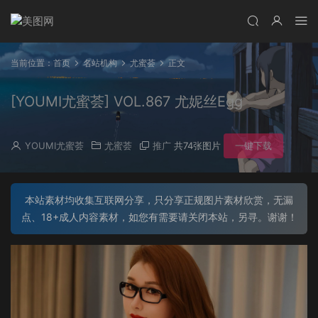
当前位置：
首页
名站机构
尤蜜荟
正文
[YOUMI尤蜜荟] VOL.867 尤妮丝Egg
YOUMI尤蜜荟
尤蜜荟
推广
共74张图片
一键下载
本站素材均收集互联网分享，只分享正规图片素材欣赏，无漏
点、18+成人内容素材，如您有需要请关闭本站，另寻。谢谢！