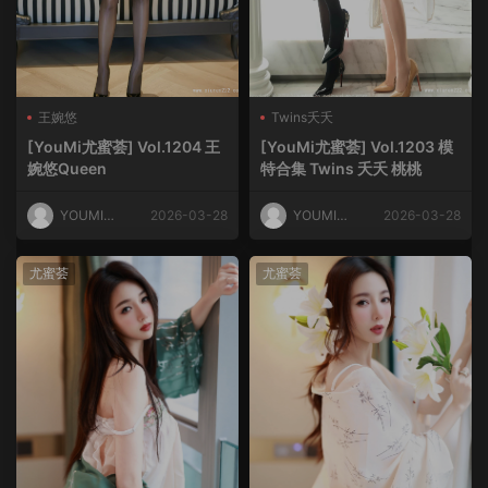
王婉悠
Twins夭夭
[YouMi尤蜜荟] Vol.1204 王
[YouMi尤蜜荟] Vol.1203 模
婉悠Queen
特合集 Twins 夭夭 桃桃
YOUMI尤
2026-03-28
YOUMI尤
2026-03-28
蜜荟
蜜荟
尤蜜荟
尤蜜荟