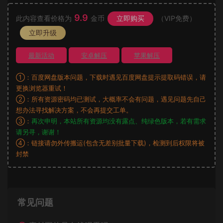
9.9
此内容查看价格为
金币
立即购买
（VIP免费）
立即升级
最新活动
安卓解压
苹果解压
①：百度网盘版本问题，下载时遇见百度网盘提示提取码错误，请
更换浏览器重试！
②：所有资源密码均已测试，大概率不会有问题，遇见问题先自己
想办法寻找解决方案，不会再提交工单。
③：
再次申明，本站所有资源均没有露点、纯绿色版本，若有需求
请另寻，谢谢！
④：链接请勿外传搬运(包含无差别批量下载)，检测到后权限将被
封禁
常见问题