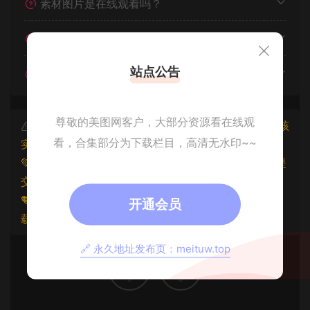
素材图片是在线观看吗？
我不会解压怎么办？
站点公告
遇见其他问题怎么办？
尊敬的美图网客户，大部分资源看在线观
本文资源仅供个人参考学习，请勿批量搬运，一经核
看，合集部分为下载栏目，高清无水印~~
实将封禁账号权限！
💚本文资源均来源网友分享，若侵犯了您的权益可以提
交工单处理。
🧡原文链接：
https://www.znjxg.com/964.html
，转
开通会员
载请注明出处。
🔗 永久地址发布页：meituw.top
0
0