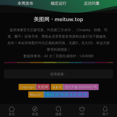
本周发布
稳定运行
总访问量
美图网・meituw.top
提供海量官方正版写真，均无第三方水印，（Cosplay、丝模、写
真、圈子）应有尽有，赞助会员享受更多资源和合集打包下载服务。
此外！本站所有图片均为正规机构写真，无露D，无大CD，有这方面
要求的请绕道！
数据库查询：42 次 | 页面生成耗时：1.8289秒
友情链接：
美图网
党ICP备2000001号
Copyright
备案号
1893 天
19 时
4 分
44 秒
网站运行
首页
发现
搜索
VIP
用户