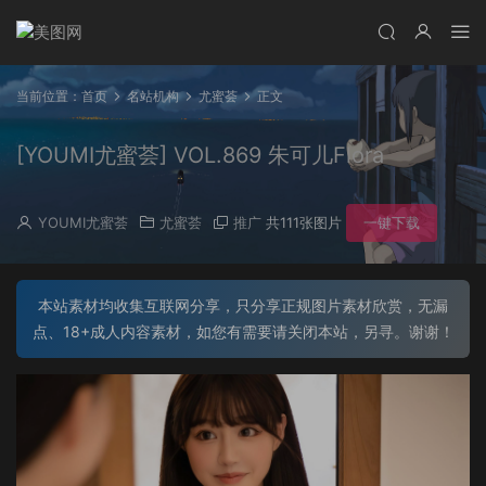
当前位置：
首页
名站机构
尤蜜荟
正文
[YOUMI尤蜜荟] VOL.869 朱可儿Flora
YOUMI尤蜜荟
尤蜜荟
推广
共111张图片
一键下载
本站素材均收集互联网分享，只分享正规图片素材欣赏，无漏
点、18+成人内容素材，如您有需要请关闭本站，另寻。谢谢！