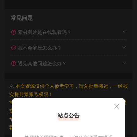
常见问题
素材图片是在线观看吗？
我不会解压怎么办？
遇见其他问题怎么办？
本文资源仅供个人参考学习，请勿批量搬运，一经核
实将封禁账号权限！
💚本文资源均来源网友分享，若侵犯了您的权益可以提
交工单处理。
站点公告
🧡原文链接：
https://www.znjxg.com/966.html
，转
载请注明出处。