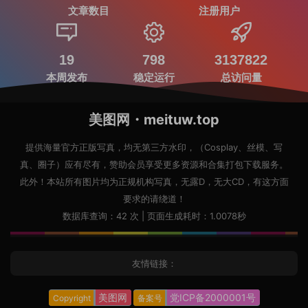
文章数目
注册用户
19
798
3137822
本周发布
稳定运行
总访问量
美图网・meituw.top
提供海量官方正版写真，均无第三方水印，（Cosplay、丝模、写
真、圈子）应有尽有，赞助会员享受更多资源和合集打包下载服务。
此外！本站所有图片均为正规机构写真，无露D，无大CD，有这方面
要求的请绕道！
数据库查询：42 次 | 页面生成耗时：1.0078秒
友情链接：
美图网
党ICP备2000001号
Copyright
备案号