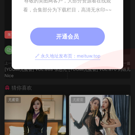
尊敬的美图网客户，大部分资源看在线观
看，合集部分为下载栏目，高清无水印~~
0
0
朱可儿
开通会员
🔗 永久地址发布页：meituw.top
上一篇
下一篇
[YOUMI尤蜜荟] VOL.868 张思允
[YOUMI尤蜜荟] VOL.870 刘钰儿
Nice
猜你喜欢
尤蜜荟
尤蜜荟