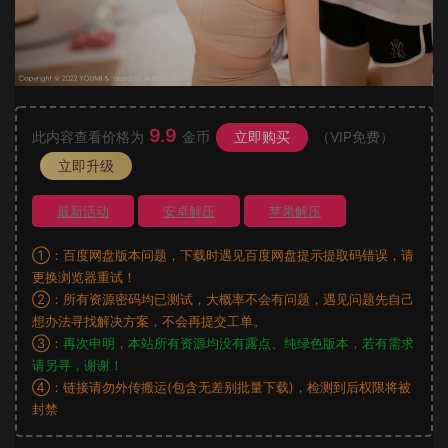
9.9
此内容查看价格为
金币
立即购买
（VIP免费）
立即升级
最新活动
安卓解压
苹果解压
①：百度网盘版本问题，下载时遇见百度网盘提示提取码错误，请
更换浏览器重试！
②：所有资源密码均已测试，大概率不会有问题，遇见问题先自己
想办法寻找解决方案，不会再提交工单。
③：
再次申明，本站所有资源均没有露点、纯绿色版本，若有需求
请另寻，谢谢！
④：链接请勿外传搬运(包含无差别批量下载)，检测到后权限将被
封禁