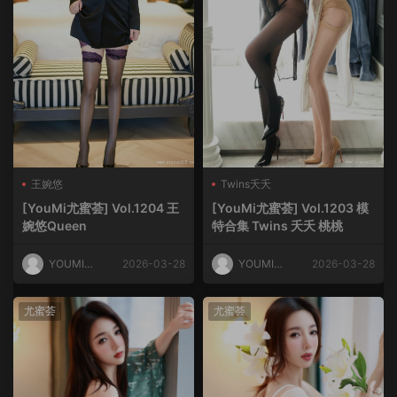
王婉悠
Twins夭夭
[YouMi尤蜜荟] Vol.1204 王
[YouMi尤蜜荟] Vol.1203 模
婉悠Queen
特合集 Twins 夭夭 桃桃
YOUMI尤
2026-03-28
YOUMI尤
2026-03-28
蜜荟
蜜荟
尤蜜荟
尤蜜荟