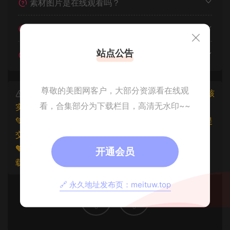
素材图片是在线观看吗？
我不会解压怎么办？
站点公告
遇见其他问题怎么办？
尊敬的美图网客户，大部分资源看在线观
本文资源仅供个人参考学习，请勿批量搬运，一经核
看，合集部分为下载栏目，高清无水印~~
实将封禁账号权限！
💚本文资源均来源网友分享，若侵犯了您的权益可以提
交工单处理。
🧡原文链接：
https://www.znjxg.com/974.html
，转
开通会员
载请注明出处。
🔗 永久地址发布页：meituw.top
0
0