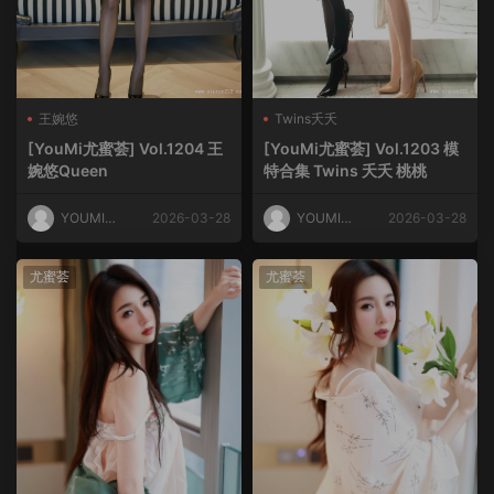
王婉悠
Twins夭夭
[YouMi尤蜜荟] Vol.1204 王
[YouMi尤蜜荟] Vol.1203 模
婉悠Queen
特合集 Twins 夭夭 桃桃
YOUMI尤
2026-03-28
YOUMI尤
2026-03-28
蜜荟
蜜荟
尤蜜荟
尤蜜荟