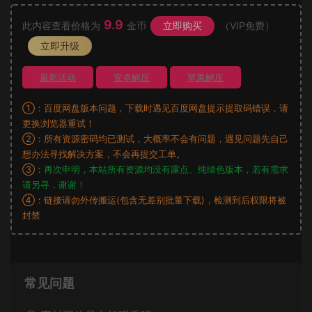
9.9
此内容查看价格为
金币
立即购买
（VIP免费）
立即升级
最新活动
安卓解压
苹果解压
①：百度网盘版本问题，下载时遇见百度网盘提示提取码错误，请
更换浏览器重试！
②：所有资源密码均已测试，大概率不会有问题，遇见问题先自己
想办法寻找解决方案，不会再提交工单。
③：
再次申明，本站所有资源均没有露点、纯绿色版本，若有需求
请另寻，谢谢！
④：链接请勿外传搬运(包含无差别批量下载)，检测到后权限将被
封禁
常见问题