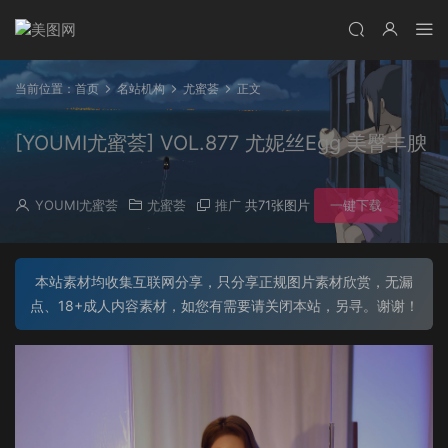
当前位置：
首页
名站机构
尤蜜荟
正文
[YOUMI尤蜜荟] VOL.877 尤妮丝Egg 美臀丰腴
YOUMI尤蜜荟
尤蜜荟
推广
共71张图片
一键下载
本站素材均收集互联网分享，只分享正规图片素材欣赏，无漏
点、18+成人内容素材，如您有需要请关闭本站，另寻。谢谢！